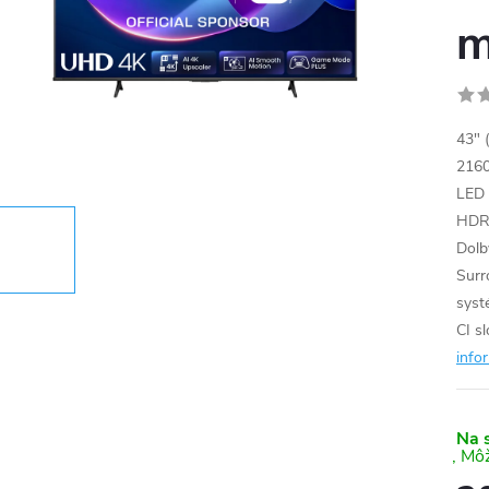
m
43" 
2160
LED 
HDR1
Dolb
Surr
syst
CI s
info
Na 