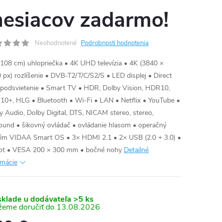
esiacov zadarmo!
Neohodnotené
Podrobnosti hodnotenia
(108 cm) uhlopriečka • 4K UHD televízia • 4K (3840 ×
 px) rozlíšenie • DVB-T2/T/C/S2/S • LED displej • Direct
podsvietenie • Smart TV • HDR, Dolby Vision, HDR10,
0+, HLG • Bluetooth • Wi-Fi • LAN • Netflix • YouTube •
y Audio, Dolby Digital, DTS, NICAM stereo, stereo,
ound • šikovný ovládač • ovládanie hlasom • operačný
ém VIDAA Smart OS • 3× HDMI 2.1 • 2× USB (2.0 + 3.0) •
lot • VESA 200 × 300 mm • bočné nohy
Detailné
rmácie
sklade u dodávateľa
>5 ks
13.08.2026