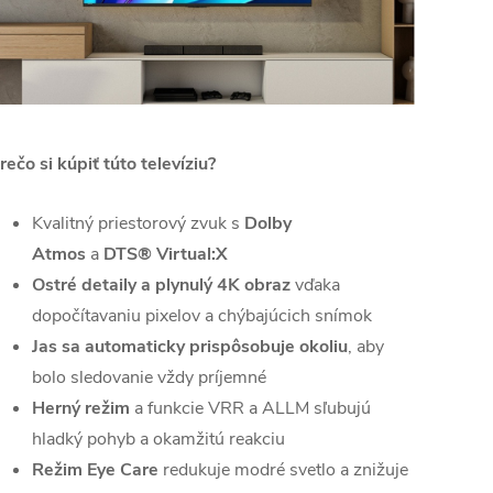
rečo si kúpiť túto televíziu?
Kvalitný priestorový zvuk s
Dolby
Atmos
a
DTS® Virtual:X
Ostré detaily a plynulý 4K obraz
vďaka
dopočítavaniu pixelov a chýbajúcich snímok
Jas sa automaticky prispôsobuje okoliu
, aby
bolo sledovanie vždy príjemné
Herný režim
a funkcie VRR a ALLM sľubujú
hladký pohyb a okamžitú reakciu
Režim Eye Care
redukuje modré svetlo a znižuje