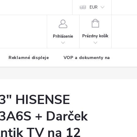
EUR
NÁKUPNÝ
KOŠÍK
Prázdny košík
Prihlásenie
Reklamné displeje
VOP a dokumenty na stiahnutie
3" HISENSE
3A6S + Darček
ntik TV na 12