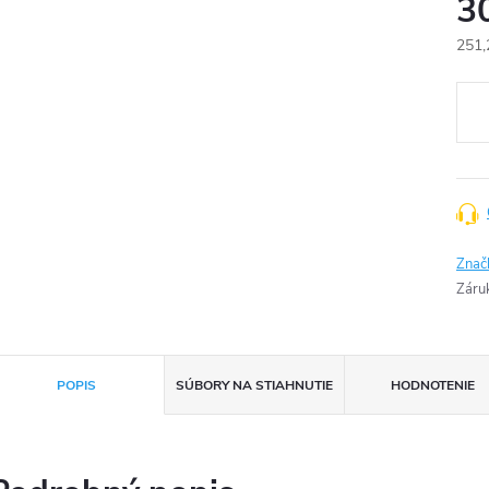
3
251,
Jedn
cena
Znač
Záru
POPIS
SÚBORY NA STIAHNUTIE
HODNOTENIE