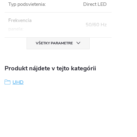
Typ podsvietenia
:
Direct LED
Frekvencia
50/60 Hz
panela
:
VŠETKY PARAMETRE
Produkt nájdete v tejto kategórii
UHD