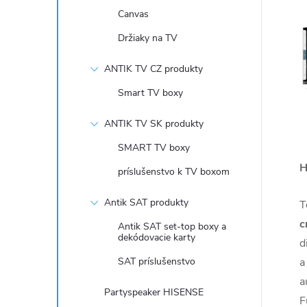
Canvas
Držiaky na TV
ANTIK TV CZ produkty
Smart TV boxy
ANTIK TV SK produkty
SMART TV boxy
H
príslušenstvo k TV boxom
Antik SAT produkty
T
c
Antik SAT set-top boxy a
dekódovacie karty
d
SAT príslušenstvo
a
a
Partyspeaker HISENSE
F