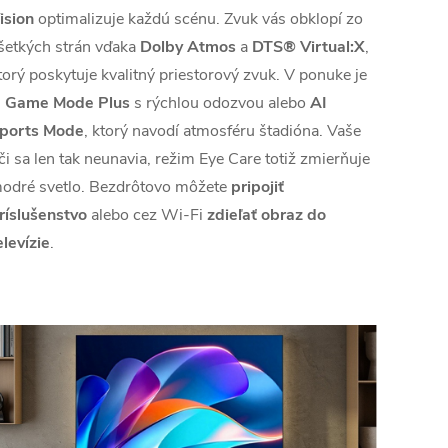
ision
optimalizuje každú scénu. Zvuk vás obklopí zo
šetkých strán vďaka
Dolby Atmos
a
DTS® Virtual:X
,
torý poskytuje kvalitný priestorový zvuk. V ponuke je
j
Game Mode Plus
s rýchlou odozvou alebo
AI
ports Mode
, ktorý navodí atmosféru štadióna. Vaše
či sa len tak neunavia, režim Eye Care totiž zmierňuje
odré svetlo. Bezdrôtovo môžete
pripojiť
ríslušenstvo
alebo cez Wi-Fi
zdieľať obraz do
elevízie
.