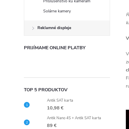
Príslušenstvo ku kamerám
Solárne kamery
R
k
Reklamné displeje
V
PRIJÍMAME ONLINE PLATBY
V
z
c
F
r
TOP 5 PRODUKTOV
Antik SAT karta
10,98 €
Antik Nano 4S + Antik SAT karta
89 €