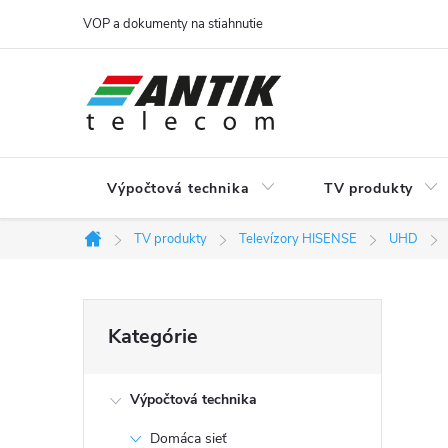
Prejsť
VOP a dokumenty na stiahnutie
na
obsah
Výpočtová technika
TV produkty
TV produkty
Televízory HISENSE
UHD
Domov
B
Preskočiť
Kategórie
kategórie
o
Výpočtová technika
č
Domáca sieť