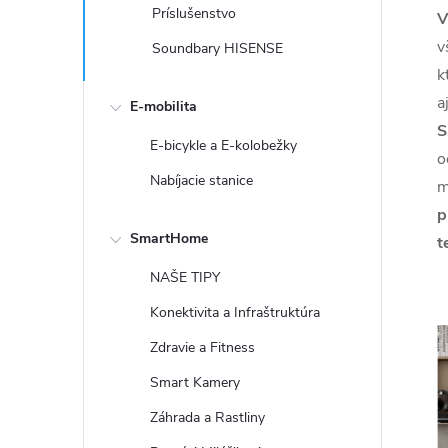
Príslušenstvo
V
v
Soundbary HISENSE
k
a
E-mobilita
S
E-bicykle a E-kolobežky
o
Nabíjacie stanice
m
p
SmartHome
t
NAŠE TIPY
Konektivita a Infraštruktúra
Zdravie a Fitness
Smart Kamery
Záhrada a Rastliny