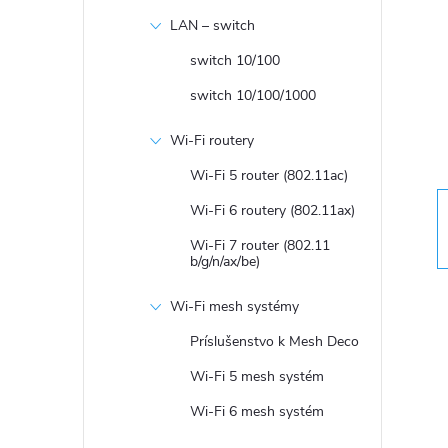
n
LAN – switch
ý
switch 10/100
switch 10/100/1000
p
Wi-Fi routery
a
Wi-Fi 5 router (802.11ac)
n
Wi-Fi 6 routery (802.11ax)
Wi-Fi 7 router (802.11
e
b/g/n/ax/be)
Wi-Fi mesh systémy
l
Príslušenstvo k Mesh Deco
Wi-Fi 5 mesh systém
Wi-Fi 6 mesh systém