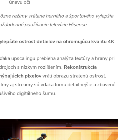
únavu očí
ôzne režimy vrátane herného a športového vylepšia
aždodenné používanie televízie Hisense.
ylepšite ostrosť detailov na ohromujúcu kvalitu 4K
ďaka upscalingu prebieha analýza textúry a hrany pri
drojoch s nízkym rozlíšením.
Rekonštrukcia
hýbajúcich pixelov
vráti obrazu stratenú ostrosť.
ilmy aj streamy sú vďaka tomu detailnejšie a zbavené
ušivého digitálneho šumu.