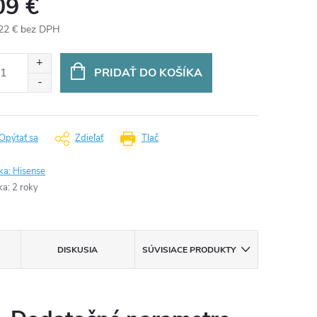
09 €
22 € bez DPH
otková
:
PRIDAŤ DO KOŠÍKA
Opýtať sa
Zdieľať
Tlač
ka:
Hisense
ka
:
2 roky
DISKUSIA
SÚVISIACE PRODUKTY