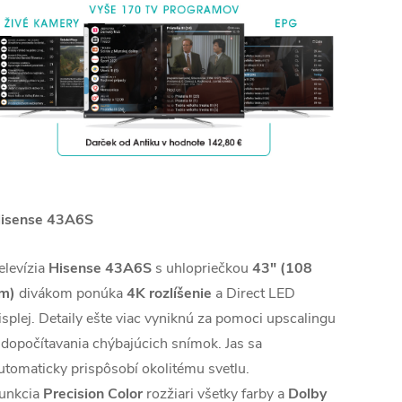
isense 43A6S
elevízia
Hisense 43A6S
s uhlopriečkou
43" (108
m)
divákom ponúka
4K
rozlíšenie
a Direct LED
isplej. Detaily ešte viac vyniknú za pomoci upscalingu
 dopočítavania chýbajúcich snímok. Jas sa
utomaticky prispôsobí okolitému svetlu.
unkcia
Precision Color
rozžiari všetky farby a
Dolby