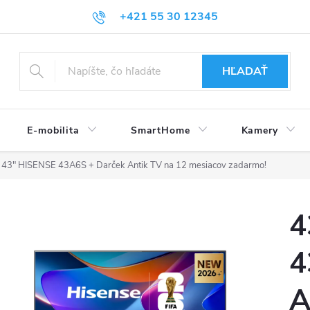
+421 55 30 12345
HĽADAŤ
E-mobilita
SmartHome
Kamery
43" HISENSE 43A6S + Darček Antik TV na 12 mesiacov zadarmo!
4
4
A