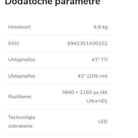
Dodatočné parametre
Hmotnosť
:
8.8 kg
EAN
:
6942351430102
Uhlopriečka
:
43" TV
Uhlopriečka
:
43" (109 cm)
3840 × 2160 px (4K
Rozlíšenie
:
Ultra HD)
Technológia
LED
zobrazenia
: