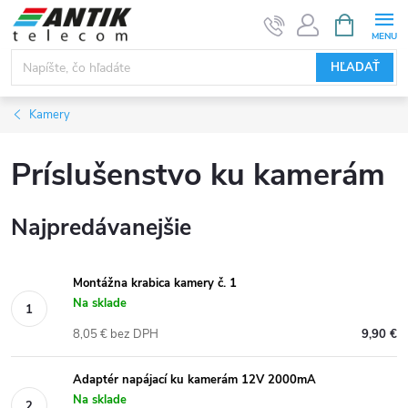
Prejsť
NÁKUPN
KOŠÍK
na
obsah
HĽADAŤ
Kamery
Príslušenstvo ku kamerám
Najpredávanejšie
Montážna krabica kamery č. 1
Na sklade
8,05 € bez DPH
9,90 €
Adaptér napájací ku kamerám 12V 2000mA
Na sklade