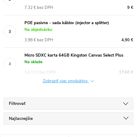
7,32 € bez DPH
9 €
POE pasivne - sada káblov (injector a splitter)
Na objednávku
3,98 € bez DPH
4,90 €
Micro SDXC karta 64GB Kingston Canvas Select Plus
Na sklade
14,31 € bez DPH
17,60 €
Zobraziť viac produktov
Filtrovať
R
Najlacnejšie
a
Odporúčame