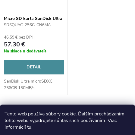
Micro SD karta SanDisk Ultra
256GB + adaptér
SDSQUAC-256G-GN6MA
46,59 € bez DPH
57,30 €
Na sklade u dodávateľa
DETAIL
SanDisk Ultra microSDXC
256GB 150MB/s
O
Tento web používa súbory cookie. Ďalším prechádzaním
tohto webu vyjadrujete súhlas s ich používaním. Viac
v
informácií
tu
.