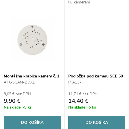
u
ku kamerám
u
k
k
t
t
o
o
v
v
Montážna krabica kamery č. 1
Podložka pod kameru SCE 50
(PFA137)
ATK-SCAM-BOX1
PFA137
8,05 € bez DPH
11,71 € bez DPH
9,90 €
14,40 €
Na sklade
>5 ks
Na sklade
>5 ks
DO KOŠÍKA
DO KOŠÍKA