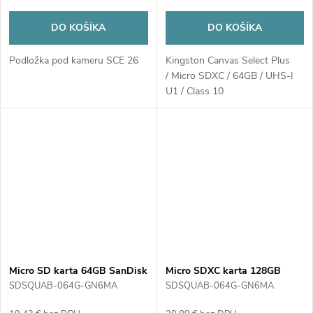
DO KOŠÍKA
DO KOŠÍKA
Podložka pod kameru SCE 26
Kingston Canvas Select Plus
/ Micro SDXC / 64GB / UHS-I
U1 / Class 10
Micro SD karta 64GB SanDisk
Micro SDXC karta 128GB
Ultra
Kingston Canvas Select Plus
SDSQUAB-064G-GN6MA
SDSQUAB-064G-GN6MA