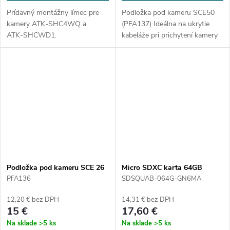
Prídavný montážny límec pre
Podložka pod kameru SCE50
kamery ATK‑SHC4WQ a
(PFA137) Ideálna na ukrytie
ATK‑SHCWD1.
kabeláže pri prichytení kamery
na stenu.
Podložka pod kameru SCE 26
Micro SDXC karta 64GB
(PFA136)
Kingston Canvas Select Plus
PFA136
SDSQUAB-064G-GN6MA
12,20 € bez DPH
14,31 € bez DPH
15 €
17,60 €
Na sklade
>5 ks
Na sklade
>5 ks