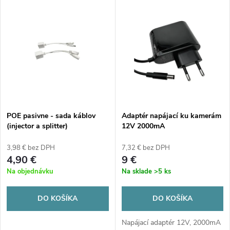
V
Najdrahšie
d
ý
Najpredávanejšie
e
p
Abecedne
n
i
i
s
e
POE pasivne - sada káblov
Adaptér napájací ku kamerám
(injector a splitter)
12V 2000mA
p
p
3,98 € bez DPH
7,32 € bez DPH
r
4,90 €
9 €
r
Na objednávku
Na sklade
>5 ks
o
o
DO KOŠÍKA
DO KOŠÍKA
d
d
Napájací adaptér 12V, 2000mA