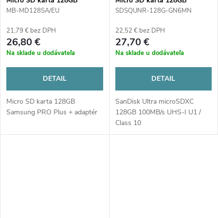
Micro SD karta 128GB
Micro SD karta 128GB
Samsung PRO Plus + adaptér
SanDisk Ultra
MB-MD128SA/EU
SDSQUNR-128G-GN6MN
21,79 € bez DPH
22,52 € bez DPH
26,80 €
27,70 €
Na sklade u dodávateľa
Na sklade u dodávateľa
DETAIL
DETAIL
Micro SD karta 128GB
SanDisk Ultra microSDXC
Samsung PRO Plus + adaptér
128GB 100MB/s UHS-I U1 /
Class 10