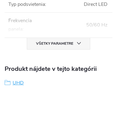
Typ podsvietenia
:
Direct LED
Frekvencia
50/60 Hz
panela
:
VŠETKY PARAMETRE
Produkt nájdete v tejto kategórii
UHD