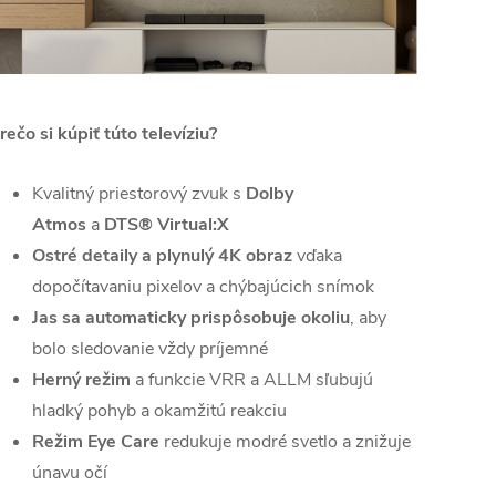
rečo si kúpiť túto televíziu?
Kvalitný priestorový zvuk s
Dolby
Atmos
a
DTS® Virtual:X
Ostré detaily a plynulý 4K obraz
vďaka
dopočítavaniu pixelov a chýbajúcich snímok
Jas sa automaticky prispôsobuje okoliu
, aby
bolo sledovanie vždy príjemné
Herný režim
a funkcie VRR a ALLM sľubujú
hladký pohyb a okamžitú reakciu
Režim Eye Care
redukuje modré svetlo a znižuje
únavu očí