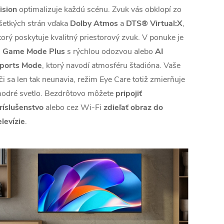
ision
optimalizuje každú scénu. Zvuk vás obklopí zo
šetkých strán vďaka
Dolby Atmos
a
DTS® Virtual:X
,
torý poskytuje kvalitný priestorový zvuk. V ponuke je
j
Game Mode Plus
s rýchlou odozvou alebo
AI
ports Mode
, ktorý navodí atmosféru štadióna. Vaše
či sa len tak neunavia, režim Eye Care totiž zmierňuje
odré svetlo. Bezdrôtovo môžete
pripojiť
ríslušenstvo
alebo cez Wi-Fi
zdieľať obraz do
elevízie
.