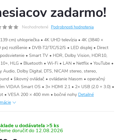
esiacov zadarmo!
Neohodnotené
Podrobnosti hodnotenia
(139 cm) uhlopriečka • 4K UHD televízia • 4K (3840 ×
 px) rozlíšenie • DVB-T2/T/C/S2/S • LED displej • Direct
podsvietenie • Smart TV • HDR, Dolby Vision, HDR10,
0+, HLG • Bluetooth • Wi-Fi • LAN • Netflix • YouTube •
y Audio, Dolby Digital, DTS, NICAM stereo, stereo,
ound • šikovný ovládač • ovládanie hlasom • operačný
ém VIDAA Smart OS • 3× HDMI 2.1 • 2× USB (2.0 + 3.0) •
lot • VESA 200 × 400 mm • bočné nohy
Detailné
rmácie
sklade u dodávateľa
>5 ks
12.08.2026