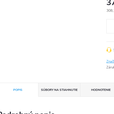
3
308,
Jedn
cena
Znač
Záru
POPIS
SÚBORY NA STIAHNUTIE
HODNOTENIE