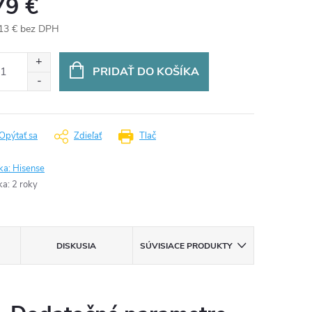
79 €
13 € bez DPH
otková
:
PRIDAŤ DO KOŠÍKA
Opýtať sa
Zdieľať
Tlač
ka:
Hisense
ka
:
2 roky
DISKUSIA
SÚVISIACE PRODUKTY