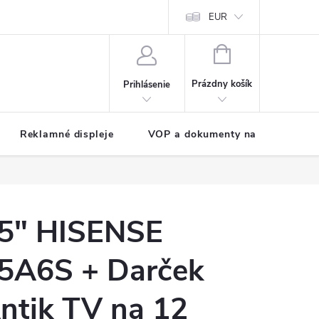
EUR
NÁKUPNÝ
KOŠÍK
Prázdny košík
Prihlásenie
Reklamné displeje
VOP a dokumenty na stiahnutie
5" HISENSE
5A6S + Darček
ntik TV na 12