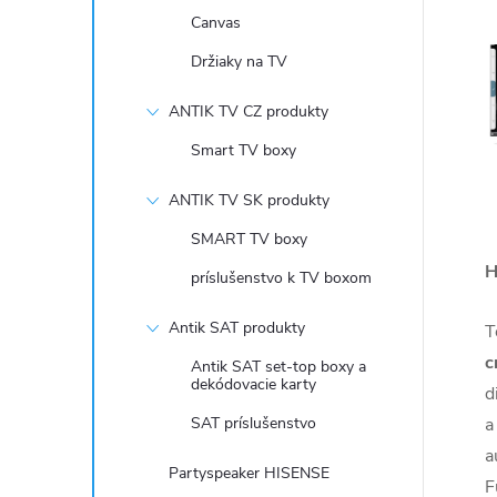
Canvas
Držiaky na TV
ANTIK TV CZ produkty
Smart TV boxy
ANTIK TV SK produkty
SMART TV boxy
H
príslušenstvo k TV boxom
Antik SAT produkty
T
c
Antik SAT set-top boxy a
dekódovacie karty
d
SAT príslušenstvo
a
a
Partyspeaker HISENSE
F