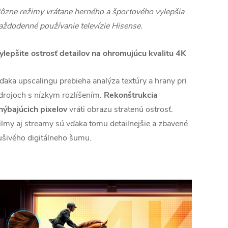
ôzne režimy vrátane herného a športového vylepšia
aždodenné používanie televízie Hisense.
ylepšite ostrosť detailov na ohromujúcu kvalitu 4K
ďaka upscalingu prebieha analýza textúry a hrany pri
drojoch s nízkym rozlíšením.
Rekonštrukcia
hýbajúcich pixelov
vráti obrazu stratenú ostrosť.
ilmy aj streamy sú vďaka tomu detailnejšie a zbavené
ušivého digitálneho šumu.