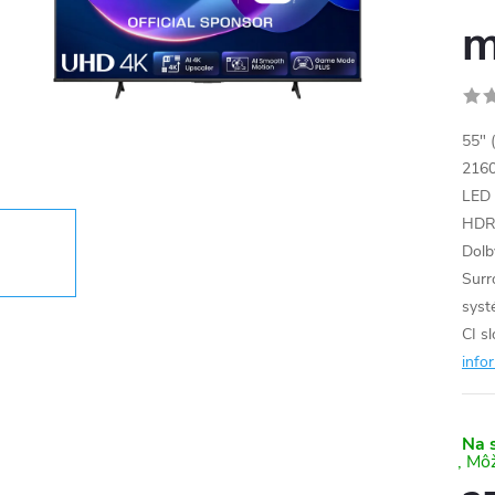
m
55" 
2160
LED 
HDR1
Dolb
Surr
syst
CI s
info
Na 