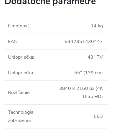
Dodatočné parametre
Hmotnosť
:
14 kg
EAN
:
6942351430447
Uhlopriečka
:
43" TV
Uhlopriečka
:
55" (139 cm)
3840 × 2160 px (4K
Rozlíšenie
:
Ultra HD)
Technológia
LED
zobrazenia
: