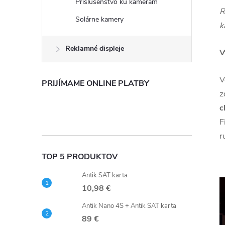
Príslušenstvo ku kamerám
R
Solárne kamery
k
Reklamné displeje
V
V
PRIJÍMAME ONLINE PLATBY
z
c
F
r
TOP 5 PRODUKTOV
Antik SAT karta
10,98 €
Antik Nano 4S + Antik SAT karta
89 €