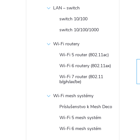
n
LAN – switch
ý
switch 10/100
switch 10/100/1000
p
Wi-Fi routery
a
Wi-Fi 5 router (802.11ac)
n
Wi-Fi 6 routery (802.11ax)
Wi-Fi 7 router (802.11
e
b/g/n/ax/be)
Wi-Fi mesh systémy
l
Príslušenstvo k Mesh Deco
Wi-Fi 5 mesh systém
Wi-Fi 6 mesh systém