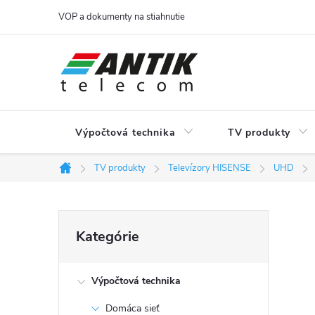
Prejsť
VOP a dokumenty na stiahnutie
na
obsah
Výpočtová technika
TV produkty
TV produkty
Televízory HISENSE
UHD
Domov
B
Preskočiť
Kategórie
kategórie
o
Výpočtová technika
č
Domáca sieť