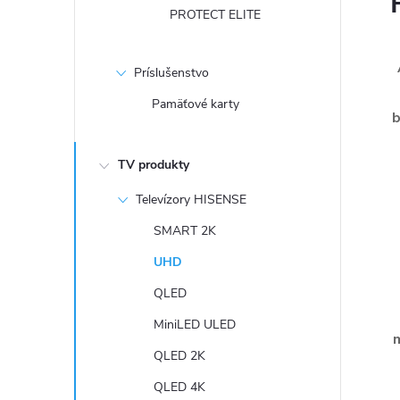
PROTECT ELITE
Príslušenstvo
Pamäťové karty
b
TV produkty
Televízory HISENSE
SMART 2K
UHD
QLED
MiniLED ULED
QLED 2K
QLED 4K