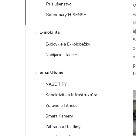
Príslušenstvo
V
v
Soundbary HISENSE
k
a
E-mobilita
S
E-bicykle a E-kolobežky
o
Nabíjacie stanice
m
p
SmartHome
t
NAŠE TIPY
Konektivita a Infraštruktúra
Zdravie a Fitness
Smart Kamery
Záhrada a Rastliny