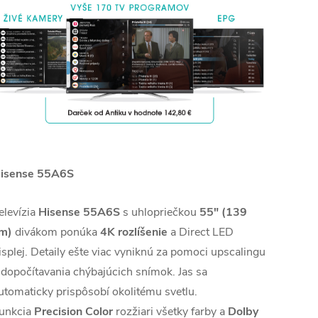
isense 55A6S
elevízia
Hisense 55A6S
s uhlopriečkou
55" (139
m)
divákom ponúka
4K
rozlíšenie
a Direct LED
isplej. Detaily ešte viac vyniknú za pomoci upscalingu
 dopočítavania chýbajúcich snímok. Jas sa
utomaticky prispôsobí okolitému svetlu.
unkcia
Precision Color
rozžiari všetky farby a
Dolby