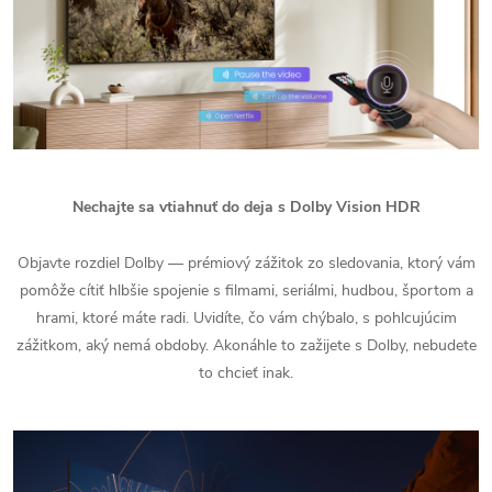
Nechajte sa vtiahnuť do deja s Dolby Vision HDR
Objavte rozdiel Dolby — prémiový zážitok zo sledovania, ktorý vám
pomôže cítiť hlbšie spojenie s filmami, seriálmi, hudbou, športom a
hrami, ktoré máte radi. Uvidíte, čo vám chýbalo, s pohlcujúcim
zážitkom, aký nemá obdoby. Akonáhle to zažijete s Dolby, nebudete
to chcieť inak.