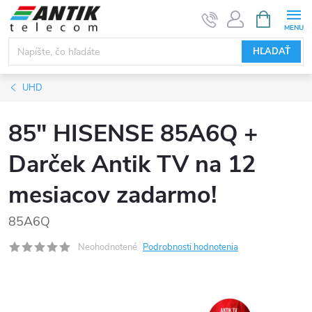
Prejsť
NÁKUPN
KOŠÍK
na
obsah
HĽADAŤ
UHD
85" HISENSE 85A6Q +
Darček Antik TV na 12
mesiacov zadarmo!
85A6Q
Neohodnotené
Podrobnosti hodnotenia