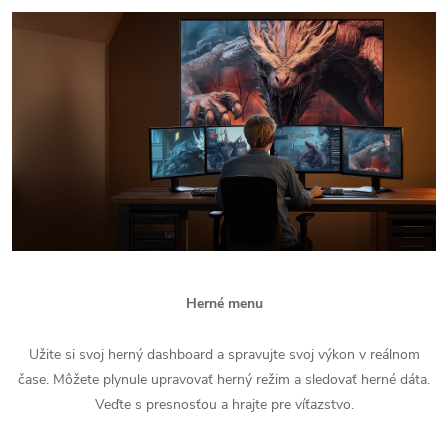
Herné menu
Užite si svoj herný dashboard a spravujte svoj výkon v reálnom
čase. Môžete plynule upravovať herný režim a sledovať herné dáta.
Veďte s presnosťou a hrajte pre víťazstvo.