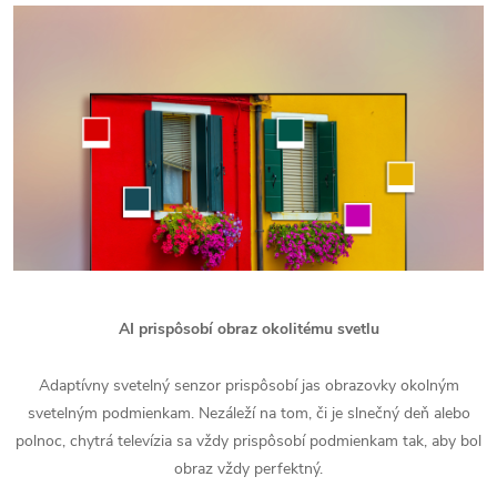
AI prispôsobí obraz okolitému svetlu
Adaptívny svetelný senzor prispôsobí jas obrazovky okolným
svetelným podmienkam. Nezáleží na tom, či je slnečný deň alebo
polnoc, chytrá televízia sa vždy prispôsobí podmienkam tak, aby bol
obraz vždy perfektný.