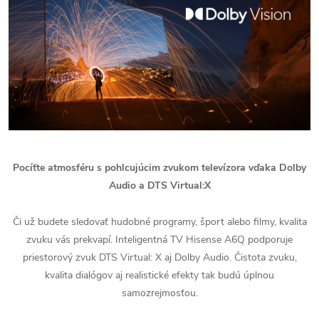
Pocíťte atmosféru s pohlcujúcim zvukom televízora vďaka Dolby
Audio a DTS Virtual:X
Či už budete sledovať hudobné programy, šport alebo filmy, kvalita
zvuku vás prekvapí. Inteligentná TV Hisense A6Q podporuje
priestorový zvuk DTS Virtual: X aj Dolby Audio. Čistota zvuku,
kvalita dialógov aj realistické efekty tak budú úplnou
samozrejmosťou.