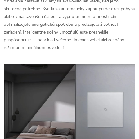
osvetlenie nastaviť tak, aby sa aktivovalo len vtedy, keď je to
skutočne potrebné. Svetlá sa automaticky zapnú pri detekcií pohybu
alebo v nastavených časoch a vypnú pri neprítomnosti, čím
optimalizujete
energetickú spotrebu
a predlžujete životnosť
zariadení. Inteligentné scény umožňujú ešte presnejšie
prispôsobenie — napríklad večerné tlmenie svetiel alebo nočný
režim pri minimálnom osvetlení.