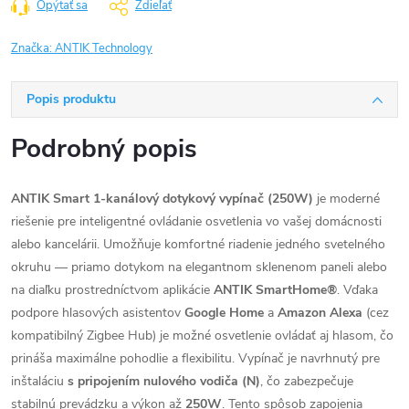
Opýtať sa
Zdieľať
Značka:
ANTIK Technology
Popis produktu
Podrobný popis
ANTIK Smart 1-kanálový dotykový vypínač (250W)
je moderné
riešenie pre inteligentné ovládanie osvetlenia vo vašej domácnosti
alebo kancelárii. Umožňuje komfortné riadenie jedného svetelného
okruhu — priamo dotykom na elegantnom sklenenom paneli alebo
na diaľku prostredníctvom aplikácie
ANTIK SmartHome®
. Vďaka
podpore hlasových asistentov
Google Home
a
Amazon Alexa
(cez
kompatibilný Zigbee Hub) je možné osvetlenie ovládať aj hlasom, čo
prináša maximálne pohodlie a flexibilitu. Vypínač je navrhnutý pre
inštaláciu
s pripojením nulového vodiča (N)
, čo zabezpečuje
stabilnú prevádzku a výkon až
250W
. Tento spôsob zapojenia