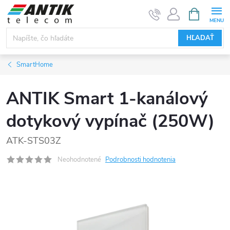
Prejsť
NÁKUPN
KOŠÍK
na
obsah
HĽADAŤ
SmartHome
ANTIK Smart 1-kanálový
dotykový vypínač (250W)
ATK-STS03Z
Neohodnotené
Podrobnosti hodnotenia