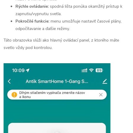
Rýchle ovládanie:
spodná lišta ponúka okamžitý prístup k
zapnutiu/vypnutiu svetla.
Pokročilé funkcie:
menu umožňuje nastaviť časové plány,
odpočítavanie a ďalšie režimy.
Táto obrazovka slúži ako hlavný ovládací panel, z ktorého máte
svetlo vždy pod kontrolou.