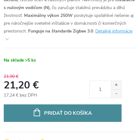
s nulovým vodičom (N),
čo zaručuje stabilnú prevádzku a dlhú
životnosť.
Maximálny výkon 250W
poskytuje spoľahlivé riešenie aj
pre náročnejšie svetelné inštalácie v domácnosti či komerčných
priestoroch.
Funguje na štandarde Zigbee 3.0
.
Detailné informácie
Na sklade
>5 ks
21,90 €
21,20 €
17,24 € bez DPH
Jednotková
cena:
PRIDAŤ DO KOŠÍKA