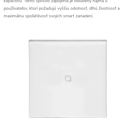
kapacitou. Tento spôsob zapojenia je obľúbený najmä u
používateľov, ktorí požadujú vyššiu odolnosť, dlhú životnosť a
maximálnu spoľahlivosť svojich smart zariadení.