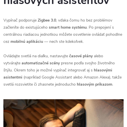
hlasových
asistentov
Vypínač podporuje
Zigbee 3.0
, vďaka čomu ho bez problémov
začleníte do existujúceho
smart home systému
. Po prepojení s
centrálnou riadiacou jednotkou môžete osvetlenie ovládať pohodlne
cez
mobilnú aplikáciu
— nech ste kdekoľvek.
Ovládajte svetlá na diaľku, nastavujte
časové plány
alebo
vytvárajte
automatizačné scény
presne podľa svojho životného
štýlu. Okrem toho je možné vypínač integrovať aj s
hlasovými
asistentmi
(napríklad Google Assistant alebo Amazon Alexa), takže
svetlá rozsvietite či zhasnete jednoducho
hlasovým príkazom
.