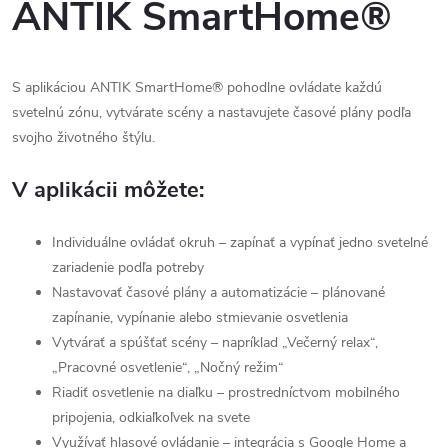
ANTIK SmartHome®
S aplikáciou ANTIK SmartHome® pohodlne ovládate každú
svetelnú zónu, vytvárate scény a nastavujete časové plány podľa
svojho životného štýlu.
V aplikácii môžete:
Individuálne ovládať okruh – zapínať a vypínať jedno svetelné
zariadenie podľa potreby
Nastavovať časové plány a automatizácie – plánované
zapínanie, vypínanie alebo stmievanie osvetlenia
Vytvárať a spúšťať scény – napríklad „Večerný relax“,
„Pracovné osvetlenie“, „Nočný režim“
Riadiť osvetlenie na diaľku – prostredníctvom mobilného
pripojenia, odkiaľkoľvek na svete
Využívať hlasové ovládanie – integrácia s Google Home a