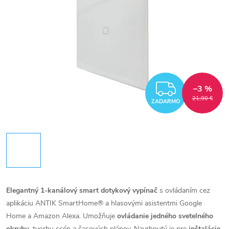
ZADAR
–3 %
21,90 €
ZADARMO
Elegantný 1-kanálový smart dotykový vypínač
s ovládaním cez
aplikáciu ANTIK SmartHome® a hlasovými asistentmi Google
Home a Amazon Alexa. Umožňuje
ovládanie jedného svetelného
okruhu
, tvorbu scén a časových plánov. Navrhnutý je pre
inštalácie