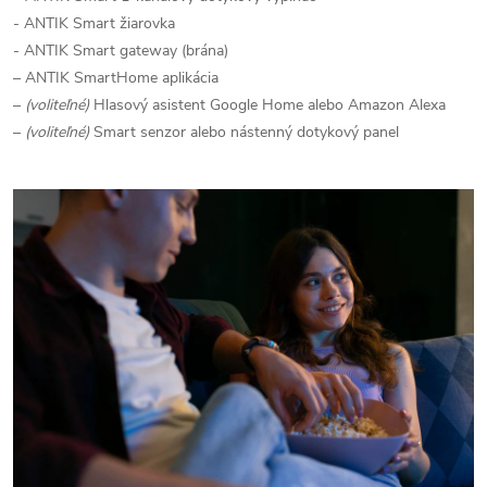
- ANTIK Smart žiarovka
- ANTIK Smart gateway (brána)
– ANTIK SmartHome aplikácia
–
(voliteľné)
Hlasový asistent Google Home alebo Amazon Alexa
–
(voliteľné)
Smart senzor alebo nástenný dotykový panel