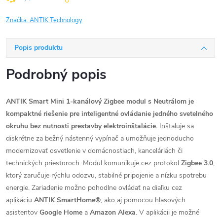
Značka:
ANTIK Technology
Popis produktu
Podrobný popis
ANTIK Smart Mini 1-kanálový Zigbee modul s Neutrálom je
kompaktné riešenie pre inteligentné ovládanie jedného svetelného
okruhu bez nutnosti prestavby elektroinštalácie.
Inštaluje sa
diskrétne za bežný nástenný vypínač a umožňuje jednoducho
modernizovať osvetlenie v domácnostiach, kanceláriách či
technických priestoroch. Modul komunikuje cez protokol
Zigbee 3.0
,
ktorý zaručuje rýchlu odozvu, stabilné pripojenie a nízku spotrebu
energie. Zariadenie možno pohodlne ovládať na diaľku cez
aplikáciu
ANTIK SmartHome®
, ako aj pomocou hlasových
asistentov
Google Home
a
Amazon Alexa
. V aplikácii je možné