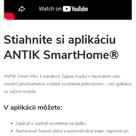
Stiahnite si aplikáciu
ANTIK SmartHome®
ANTIK Smart Mini 1-kanálový Zigbee modul s Neutrálom vám
umožní plnohodnotne ovládať osvetlenie jednoducho – cez aplikáciu
vo vašom mobile.
V aplikácii môžete:
Zapínať a vypínať osvetlenie na diaľku
Nastavovať časové plány a automatizácie (napr. zapnutie pri