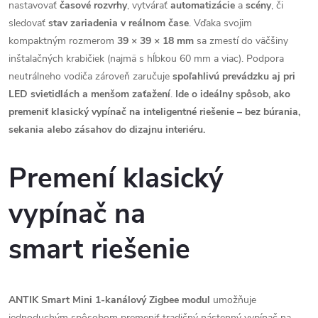
nastavovať
časové rozvrhy
, vytvárať
automatizácie
a
scény
, či
sledovať
stav zariadenia v reálnom čase
. Vďaka svojim
kompaktným rozmerom
39 × 39 × 18 mm
sa zmestí do väčšiny
inštalačných krabičiek (najmä s hĺbkou 60 mm a viac). Podpora
neutrálneho vodiča zároveň zaručuje
spoľahlivú prevádzku aj pri
LED svietidlách a menšom zaťažení
.
Ide o ideálny spôsob, ako
premeniť klasický vypínač na inteligentné riešenie – bez búrania,
sekania alebo zásahov do dizajnu interiéru.
Premení klasický
vypínač na
smart
riešenie
ANTIK Smart Mini 1-kanálový Zigbee modul
umožňuje
jednoduchým spôsobom premeniť tradičný nástenný vypínač na