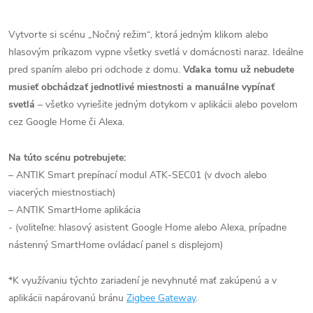
Vytvorte si scénu „Nočný režim“, ktorá jedným klikom alebo
hlasovým príkazom vypne všetky svetlá v domácnosti naraz. Ideálne
pred spaním alebo pri odchode z domu.
Vďaka tomu už nebudete
musieť obchádzať jednotlivé miestnosti a manuálne vypínať
svetlá
– všetko vyriešite jedným dotykom v aplikácii alebo povelom
cez Google Home či Alexa.
Na túto scénu potrebujete:
– ANTIK Smart prepínací modul ATK-SEC01 (v dvoch alebo
viacerých miestnostiach)
– ANTIK SmartHome aplikácia
- (voliteľne: hlasový asistent Google Home alebo Alexa, prípadne
nástenný SmartHome ovládací panel s displejom)
*K využívaniu týchto zariadení je nevyhnuté mať zakúpenú a v
aplikácii napárovanú bránu
Zigbee Gateway
.