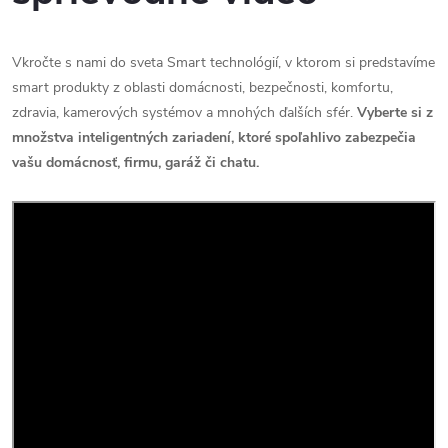
Vkročte s nami do sveta Smart technológií, v ktorom si predstavíme
smart produkty z oblasti domácnosti, bezpečnosti, komfortu,
zdravia, kamerových systémov a mnohých ďalších sfér.
Vyberte si z
množstva inteligentných zariadení, ktoré spoľahlivo zabezpečia
vašu domácnosť, firmu, garáž či chatu.