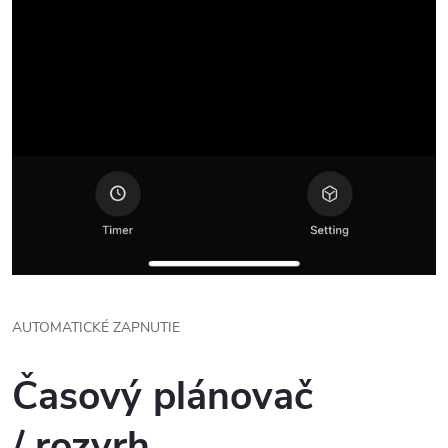
AUTOMATICKÉ ZAPNUTIE
Časový plánovač
/
rozvrh