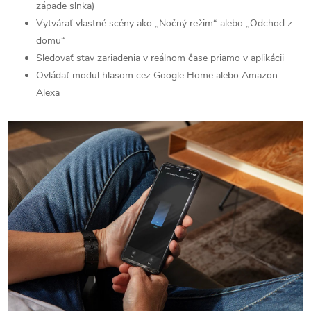
západe slnka)
Vytvárať vlastné scény ako „Nočný režim“ alebo „Odchod z
domu“
Sledovať stav zariadenia v reálnom čase priamo v aplikácii
Ovládať modul hlasom cez Google Home alebo Amazon
Alexa