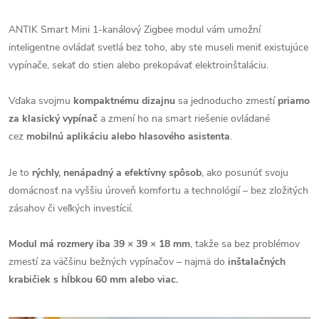
ANTIK Smart Mini 1-kanálový Zigbee modul vám umožní
inteligentne ovládať svetlá bez toho, aby ste museli meniť existujúce
vypínače, sekať do stien alebo prekopávať elektroinštaláciu.
Vďaka svojmu
kompaktnému dizajnu
sa jednoducho zmestí
priamo
za klasický vypínač
a zmení ho na smart riešenie ovládané
cez
mobilnú aplikáciu alebo hlasového asistenta
.
Je to
rýchly, nenápadný a efektívny spôsob
, ako posunúť svoju
domácnosť na vyššiu úroveň komfortu a technológií – bez zložitých
zásahov či veľkých investícií.
Modul má rozmery iba 39 × 39 × 18 mm
, takže sa bez problémov
zmestí za väčšinu bežných vypínačov – najmä do
inštalačných
krabičiek s hĺbkou 60 mm alebo viac.