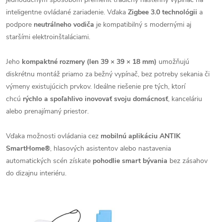
inteligentne ovládané zariadenie. Vďaka
Zigbee 3.0 technológii
a
podpore
neutrálneho vodiča
je kompatibilný s modernými aj
staršími elektroinštaláciami.
Jeho
kompaktné rozmery (len 39 × 39 × 18 mm)
umožňujú
diskrétnu montáž priamo za bežný vypínač, bez potreby sekania či
výmeny existujúcich prvkov. Ideálne riešenie pre tých, ktorí
chcú
rýchlo a spoľahlivo inovovať svoju domácnosť
, kanceláriu
alebo prenajímaný priestor.
Vďaka možnosti ovládania cez
mobilnú aplikáciu ANTIK
SmartHome®
, hlasových asistentov alebo nastavenia
automatických scén získate
pohodlie smart bývania
bez zásahov
do dizajnu interiéru.