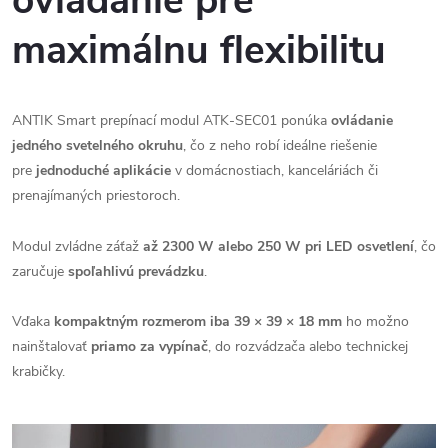
ovládanie pre
maximálnu flexibilitu
ANTIK Smart prepínací modul ATK-SEC01 ponúka
ovládanie
jedného svetelného okruhu
, čo z neho robí ideálne riešenie
pre
jednoduché aplikácie
v domácnostiach, kanceláriách či
prenajímaných priestoroch.
Modul zvládne záťaž
až 2300 W alebo 250 W pri LED osvetlení
, čo
zaručuje
spoľahlivú prevádzku
.
Vďaka
kompaktným rozmerom iba 39 × 39 × 18 mm
ho možno
nainštalovať
priamo za vypínač
, do rozvádzača alebo technickej
krabičky.