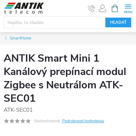
Prejsť
NÁKUPN
KOŠÍK
na
obsah
HĽADAŤ
SmartHome
ANTIK Smart Mini 1
Kanálový prepínací modul
Zigbee s Neutrálom ATK-
SEC01
ATK-SEC01
Neohodnotené
Podrobnosti hodnotenia