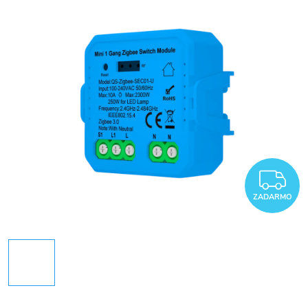
Z
ZADARMO