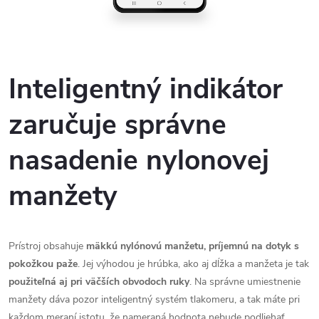
Inteligentný indikátor
zaručuje správne
nasadenie nylonovej
manžety
Prístroj obsahuje
mäkkú nylónovú manžetu, príjemnú na dotyk s
pokožkou paže
. Jej výhodou je hrúbka, ako aj dĺžka a manžeta je tak
použiteľná aj pri väčších obvodoch ruky
. Na správne umiestnenie
manžety dáva pozor inteligentný systém tlakomeru, a tak máte pri
každom meraní istotu, že nameraná hodnota nebude podliehať