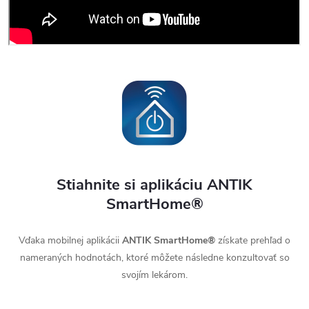
Stiahnite si aplikáciu ANTIK
SmartHome®
Vďaka mobilnej aplikácii
ANTIK SmartHome®
získate prehľad o
nameraných hodnotách, ktoré môžete následne konzultovať so
svojím lekárom.