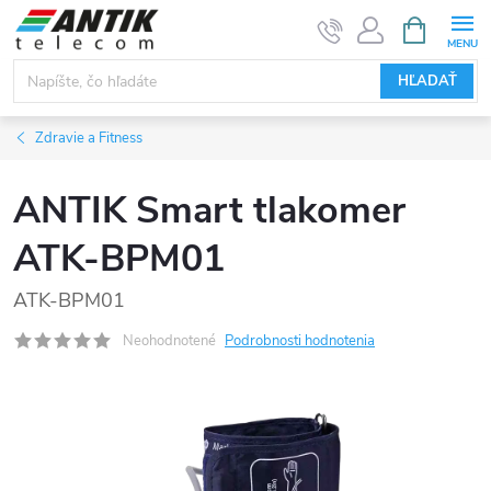
Prejsť
NÁKUPN
KOŠÍK
na
obsah
HĽADAŤ
Zdravie a Fitness
ANTIK Smart tlakomer
ATK-BPM01
ATK-BPM01
Neohodnotené
Podrobnosti hodnotenia