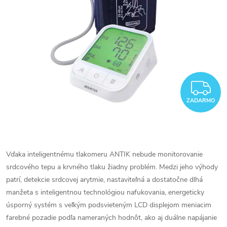
Z
ZADARMO
Vďaka inteligentnému tlakomeru ANTIK nebude monitorovanie
srdcového tepu a krvného tlaku žiadny problém. Medzi jeho výhody
patrí, detekcie srdcovej arytmie, nastaviteľná a dostatočne dlhá
manžeta s inteligentnou technológiou nafukovania, energeticky
úsporný systém s veľkým podsvieteným LCD displejom meniacim
farebné pozadie podľa nameraných hodnôt, ako aj duálne napájanie