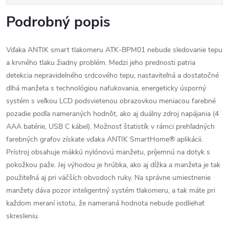
Podrobný popis
Vďaka ANTIK smart tlakomeru ATK-BPM01 nebude sledovanie tepu
a krvného tlaku žiadny problém. Medzi jeho prednosti patria
detekcia nepravidelného srdcového tepu, nastaviteľná a dostatočné
dlhá manžeta s technológiou nafukovania, energeticky úsporný
systém s veľkou LCD podsvietenou obrazovkou meniacou farebné
pozadie podľa nameraných hodnôt, ako aj duálny zdroj napájania (4
AAA batérie, USB C kábel). Možnosť štatistík v rámci prehľadných
farebných grafov získate vďaka ANTIK SmartHome® aplikácii.
Prístroj obsahuje mäkkú nylónovú manžetu, príjemnú na dotyk s
pokožkou paže. Jej výhodou je hrúbka, ako aj dĺžka a manžeta je tak
použiteľná aj pri väčších obvodoch ruky. Na správne umiestnenie
manžety dáva pozor inteligentný systém tlakomeru, a tak máte pri
každom meraní istotu, že nameraná hodnota nebude podliehať
skresleniu.