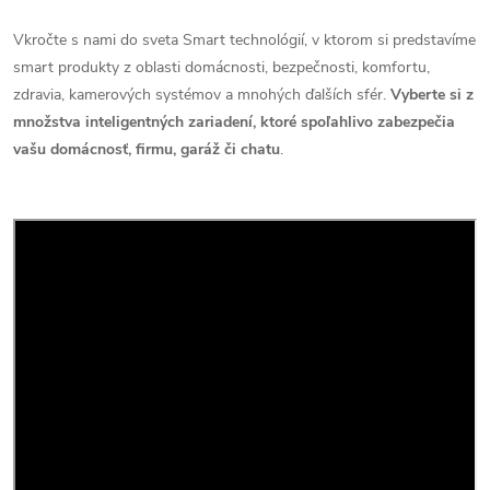
Vkročte s nami do sveta Smart technológií, v ktorom si predstavíme
smart produkty z oblasti domácnosti, bezpečnosti, komfortu,
zdravia, kamerových systémov a mnohých ďalších sfér.
Vyberte si z
množstva inteligentných zariadení, ktoré spoľahlivo zabezpečia
vašu domácnosť, firmu, garáž či chatu
.