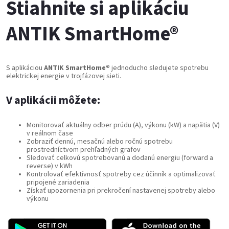
Stiahnite si aplikáciu
ANTIK SmartHome®
S aplikáciou
ANTIK SmartHome®
jednoducho sledujete spotrebu
elektrickej energie v trojfázovej sieti.
V aplikácii môžete:
Monitorovať aktuálny odber prúdu (A), výkonu (kW) a napätia (V)
v reálnom čase
Zobraziť dennú, mesačnú alebo ročnú spotrebu
prostredníctvom prehľadných grafov
Sledovať celkovú spotrebovanú a dodanú energiu (forward a
reverse) v kWh
Kontrolovať efektívnosť spotreby cez účinník a optimalizovať
pripojené zariadenia
Získať upozornenia pri prekročení nastavenej spotreby alebo
výkonu