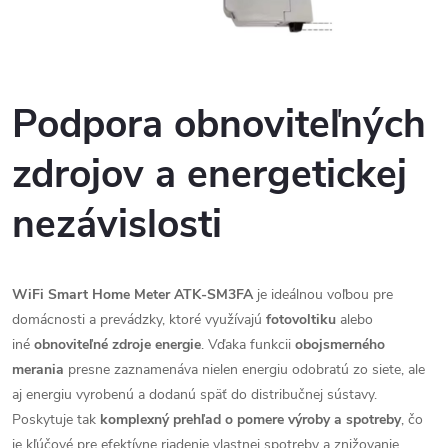
Podpora obnoviteľných
zdrojov a energetickej
nezávislosti
WiFi Smart Home Meter ATK-SM3FA
je ideálnou voľbou pre
domácnosti a prevádzky, ktoré využívajú
fotovoltiku
alebo
iné
obnoviteľné zdroje energie
. Vďaka funkcii
obojsmerného
merania
presne zaznamenáva nielen energiu odobratú zo siete, ale
aj energiu vyrobenú a dodanú späť do distribučnej sústavy.
Poskytuje tak
komplexný prehľad o pomere výroby a spotreby
, čo
je kľúčové pre efektívne riadenie vlastnej spotreby a znižovanie