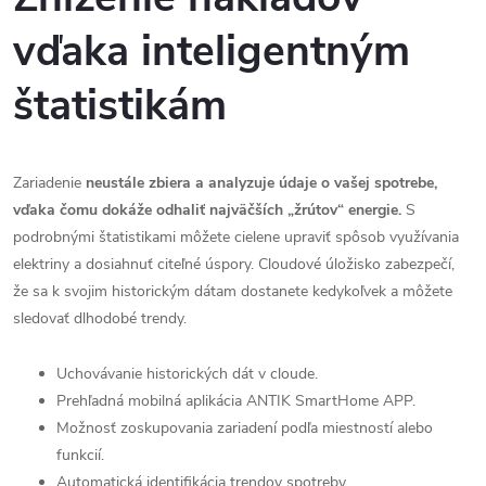
vďaka inteligentným
štatistikám
Zariadenie
neustále zbiera a analyzuje údaje o vašej spotrebe,
vďaka čomu dokáže odhaliť najväčších „žrútov“ energie.
S
podrobnými štatistikami môžete cielene upraviť spôsob využívania
elektriny a dosiahnuť citeľné úspory. Cloudové úložisko zabezpečí,
že sa k svojim historickým dátam dostanete kedykoľvek a môžete
sledovať dlhodobé trendy.
Uchovávanie historických dát v cloude.
Prehľadná mobilná aplikácia ANTIK SmartHome APP.
Možnosť zoskupovania zariadení podľa miestností alebo
funkcií.
Automatická identifikácia trendov spotreby.