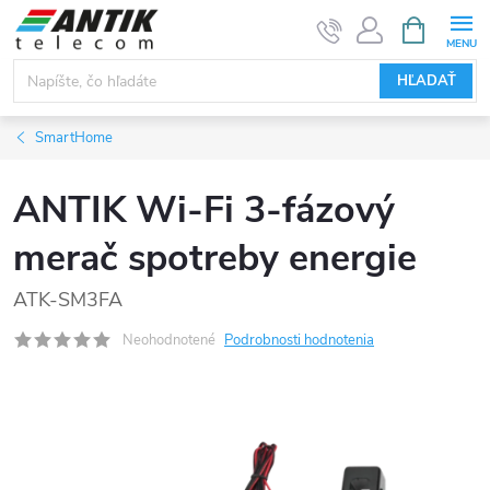
Prejsť
NÁKUPN
KOŠÍK
na
obsah
HĽADAŤ
SmartHome
ANTIK Wi-Fi 3-fázový
merač spotreby energie
ATK-SM3FA
Neohodnotené
Podrobnosti hodnotenia