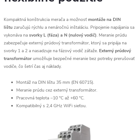
Kompaktná konštrukcia merača a možnosť
montáže na DIN
lištu
zaručujú rýchlu a nenáročnú inštaláciu. Pripojenie napájania sa
vykonáva na
svorky
L (fáza) a N (nulový vodič)
. Meranie prúdu
zabezpečuje externý prúdový transformátor, ktorý sa pripája na
svorky 1 a 2 a nasadzuje na fázový vodič záťaže.
Externý prúdový
transformátor
umožňuje bezpečné meranie bez potreby prerušovať
vodiče, čo šetrí čas aj náklady.
Montáž na DIN lištu 35 mm (EN 60715).
Meranie prúdu cez externý transformátor.
Pracovná teplota −10 °C až +60 °C.
Kompatibilný s 2,4 GHz WiFi sieťou.