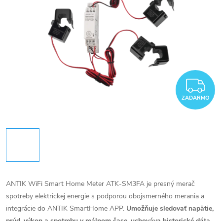
Z
ZADARMO
ANTIK WiFi Smart Home Meter ATK-SM3FA je presný merač
spotreby elektrickej energie s podporou obojsmerného merania a
integrácie do ANTIK SmartHome APP.
Umožňuje sledovať napätie,
prúd, výkon a spotrebu v reálnom čase, uchováva historické dáta