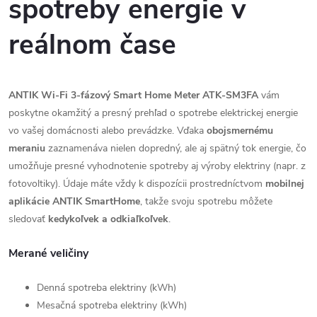
spotreby energie v
reálnom
čase
ANTIK Wi-Fi 3-fázový Smart Home Meter ATK-SM3FA
vám
poskytne okamžitý a presný prehľad o spotrebe elektrickej energie
vo vašej domácnosti alebo prevádzke. Vďaka
obojsmernému
meraniu
zaznamenáva nielen dopredný, ale aj spätný tok energie, čo
umožňuje presné vyhodnotenie spotreby aj výroby elektriny (napr. z
fotovoltiky). Údaje máte vždy k dispozícii prostredníctvom
mobilnej
aplikácie ANTIK SmartHome
, takže svoju spotrebu môžete
sledovať
kedykoľvek a odkiaľkoľvek
.
Merané veličiny
Denná spotreba elektriny (kWh)
Mesačná spotreba elektriny (kWh)