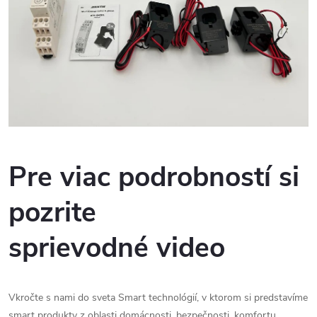
Pre viac podrobností si
pozrite
sprievodné video
Vkročte s nami do sveta Smart technológií, v ktorom si predstavíme
smart produkty z oblasti domácnosti, bezpečnosti, komfortu,