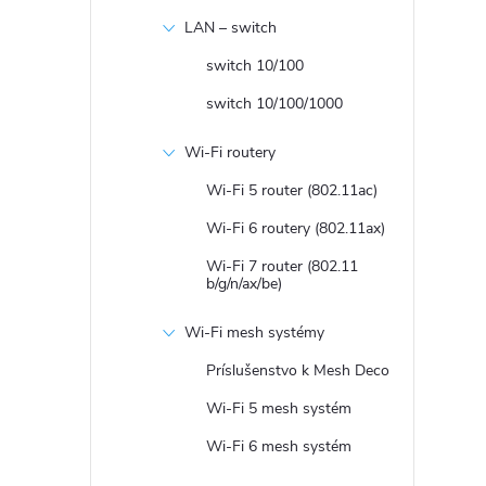
n
LAN – switch
ý
switch 10/100
switch 10/100/1000
p
Wi-Fi routery
a
Wi-Fi 5 router (802.11ac)
n
Wi-Fi 6 routery (802.11ax)
Wi-Fi 7 router (802.11
e
b/g/n/ax/be)
Wi-Fi mesh systémy
l
Príslušenstvo k Mesh Deco
Wi-Fi 5 mesh systém
Wi-Fi 6 mesh systém