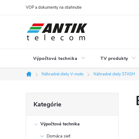
Prejsť
VOP a dokumenty na stiahnutie
na
obsah
Výpočtová technika
TV produkty
Náhradné diely V-moto
Náhradné diely STASH
Domov
B
Preskočiť
Kategórie
kategórie
o
Výpočtová technika
č
Domáca sieť