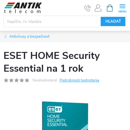
Prejsť
NÁKUPN
KOŠÍK
na
obsah
HĽADAŤ
Antivírusy a bezpečnosť
ESET HOME Security
Essential na 1 rok
Neohodnotené
Podrobnosti hodnotenia