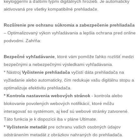
keyloggermi a ďalšími typmi digitálnych hrozieb. Je automaticky
aktivovaná pre všetky kompatibilné prehliadače.
Rozšírenie pre ochranu súkromia a zabezpečenie prehliadača
– Optimalizovaný výkon vyhľadávania a lepšia ochrana pred online
podvodmi. Zahŕňa:
Bezpečné vyhľadávanie
, ktoré vám pomôže ľahko rozlíšiť medzi
bezpečnými a nebezpečnými výsledkami vyhľadávania.
* Nástroj
Vyčistenie prehliadača
vyčistí dáta prehliadača na
vyžiadanie alebo automaticky, čím redukuje vašu digitálnu stopu a
optimalizuje efektivitu prehliadača.
* Kontrola nastavenia webových stránok
- kontrola alebo
blokovanie povolených webových notifikácií, ktoré môžu
interagovať so systémom, aj keď sú webové stránky zatvorené.
Táto funkcia je k dispozícii iba v pláne Ultimate.
* Vyčistenie metadát
pre ochranu vašich osobných údajov
odstránením metadát z obrázkov nahraných do prehliadača.