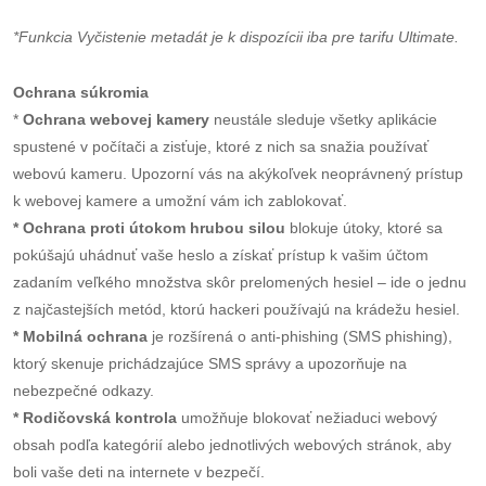
*Funkcia Vyčistenie metadát je k dispozícii iba pre tarifu Ultimate.
Ochrana súkromia
*
Ochrana webovej kamery
neustále sleduje všetky aplikácie
spustené v počítači a zisťuje, ktoré z nich sa snažia používať
webovú kameru. Upozorní vás na akýkoľvek neoprávnený prístup
k webovej kamere a umožní vám ich zablokovať.
* Ochrana proti útokom hrubou silou
blokuje útoky, ktoré sa
pokúšajú uhádnuť vaše heslo a získať prístup k vašim účtom
zadaním veľkého množstva skôr prelomených hesiel – ide o jednu
z najčastejších metód, ktorú hackeri používajú na krádežu hesiel.
* Mobilná ochrana
je rozšírená o anti-phishing (SMS phishing),
ktorý skenuje prichádzajúce SMS správy a upozorňuje na
nebezpečné odkazy.
* Rodičovská kontrola
umožňuje blokovať nežiaduci webový
obsah podľa kategórií alebo jednotlivých webových stránok, aby
boli vaše deti na internete v bezpečí.