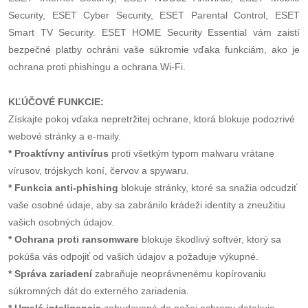
Security, ESET Cyber ​​Security, ESET Parental Control, ESET
Smart TV Security. ESET HOME Security Essential vám zaistí
bezpečné platby ochráni vaše súkromie vďaka funkciám, ako je
ochrana proti phishingu a ochrana Wi-Fi.
KĽÚČOVÉ FUNKCIE:
Získajte pokoj vďaka nepretržitej ochrane, ktorá blokuje podozrivé
webové stránky a e-maily.
* Proaktívny antivírus
proti všetkým typom malwaru vrátane
vírusov, trójskych koní, červov a spywaru.
* Funkcia anti-phishing
blokuje stránky, ktoré sa snažia odcudziť
vaše osobné údaje, aby sa zabránilo krádeži identity a zneužitiu
vašich osobných údajov.
* Ochrana proti ransomware
blokuje škodlivý softvér, ktorý sa
pokúša vás odpojiť od vašich údajov a požaduje výkupné.
* Správa zariadení
zabraňuje neoprávnenému kopírovaniu
súkromných dát do externého zariadenia.