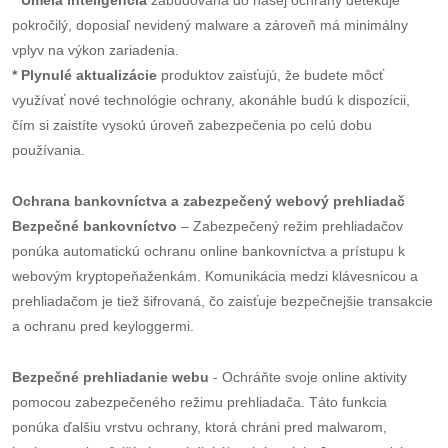
* Umelá inteligencia
zabudovaná do našej ochrany detekuje
pokročilý, doposiaľ nevidený malware a zároveň má minimálny
vplyv na výkon zariadenia.
* Plynulé aktualizácie
produktov zaisťujú, že budete môcť
využívať nové technológie ochrany, akonáhle budú k dispozícii,
čím si zaistíte vysokú úroveň zabezpečenia po celú dobu
používania.
Ochrana bankovníctva a zabezpečený webový prehliadač
Bezpečné bankovníctvo
– Zabezpečený režim prehliadačov
ponúka automatickú ochranu online bankovníctva a prístupu k
webovým kryptopeňaženkám. Komunikácia medzi klávesnicou a
prehliadačom je tiež šifrovaná, čo zaisťuje bezpečnejšie transakcie
a ochranu pred keyloggermi.
Bezpečné prehliadanie webu
- Ochráňte svoje online aktivity
pomocou zabezpečeného režimu prehliadača. Táto funkcia
ponúka ďalšiu vrstvu ochrany, ktorá chráni pred malwarom,