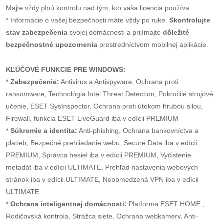
Majte vždy plnú kontrolu nad tým, kto vaša licencia používa.
* Informácie o vašej bezpečnosti máte vždy po ruke.
Skontrolujte
stav zabezpečenia
svojej domácnosti a prijímajte
dôležité
bezpečnostné upozornenia
prostredníctvom mobilnej aplikácie.
KĽÚČOVÉ FUNKCIE PRE WINDOWS:
*
Zabezpečenie:
Antivirus a Antispyware, Ochrana proti
ransomware, Technológia Intel Threat Detection, Pokročilé strojové
učenie, ESET SysInspector, Ochrana proti útokom hrubou silou,
Firewall, funkcia ESET LiveGuard iba v edícii PREMIUM
*
Súkromie a identita:
Anti-phishing, Ochrana bankovníctva a
platieb, Bezpečné prehliadanie webu, Secure Data iba v edícii
PREMIUM, Správca hesiel iba v edícii PREMIUM, Vyčistenie
metadát iba v edícii ULTIMATE, Prehľad nastavenia webových
stránok iba v edícii ULTIMATE, Neobmedzená VPN iba v edícii
ULTIMATE
*
Ochrana inteligentnej domácnosti:
Platforma ESET HOME ,
Rodičovská kontrola, Strážca siete, Ochrana webkamery, Anti-