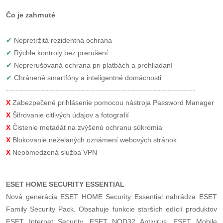
Čo je zahrnuté
✔
 Nepretržitá rezidentná ochrana 
✔
 Rýchle kontroly bez prerušení 
✔
 Neprerušovaná ochrana pri platbách a prehliadaní 
✔
 Chránené smartfóny a inteligentné domácnosti 
----------------------------------------------------------------------------
X
 Zabezpečené prihlásenie pomocou nástroja Password Manager 
X
Šifrovanie citlivých údajov a fotografií 
X
Čistenie metadát na zvýšenú ochranu súkromia 
X
Blokovanie neželaných oznámení webových stránok 
X
 Neobmedzená služba VPN
ESET HOME SECURITY ESSENTIAL
Nová generácia ESET HOME Security Essential nahrádza ESET
Family Security Pack. Obsahuje funkcie starších edícií produktov
ESET Internet Security, ESET NOD32 Antivirus, ESET Mobile