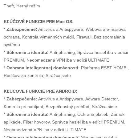
Theft, Herný režim
KĽÚČOVÉ FUNKCIE PRE Mac OS:
*
Zabezpečenie:
Antivirus a Antispyware, Webová a e-mailová
ochrana, Kontrola výmenných médií, Firewall, Bez spomalenia
systému
*
Súkromie a identita:
Anti-phishing, Správca hesiel iba v edícii
PREMIUM, Neobmedzená VPN iba v edícii ULTIMATE
*
Ochrana inteligentnej domácnosti:
Platforma ESET HOME ,
Rodičovská kontrola, Strážca siete
KĽÚČOVÉ FUNKCIE PRE ANDROID:
*
Zabezpečenie:
Antivirus a Antispyware, Adware Detector,
Kontrola pri nabíjaní, Bezpečnostný prehľad, Strážca siete
*
Súkromie a identita:
Anti-phishing, Ochrana platieb, Zámok
aplikácie, Filter hovorov, Správca hesiel iba v edícii PREMIUM,
Neobmedzená VPN iba v edícii ULTIMATE
*
Ochrana inteligentnej domácnosti:
Sledovanie polohy