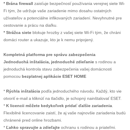
* Brána firewall
zaisťuje bezpečnosť používania verejnej siete Wi-
Fi tým, že udržuje vaše zariadenie mimo dosahu ostatných
užívateľov a potenciálne infikovaných zariadení. Nevyhnutné pre
cestovanie a prácu na diaľku.
* Strážca siete
blokuje hrozby z vašej siete Wi-Fi tým, že chráni
domáci router a ukazuje, kto je k nemu pripojený.
Kompletná platforma pre správu zabezpečenia
Jednoduchá inštalácia, jednoduché zdieľanie
s rodinou a
jednoduchá kontrola stavu zabezpečenia vašej domácnosti
pomocou
bezplatnej aplikácie ESET HOME
*
Rýchla inštalácia
podľa jednoduchého návodu. Každý, kto vie
otvoriť e-mail a kliknúť na tlačidlo, je schopný nainštalovať ESET.
*
K licencii môžete kedykoľvek pridať ďalšie zariadenia
.
Flexibilné licencovanie zaistí, že aj vaše najnovšie zariadenia budú
chránené pred online hrozbami.
*
Ľahko spravujte a zdieľajte
ochranu s rodinou a priateľmi.