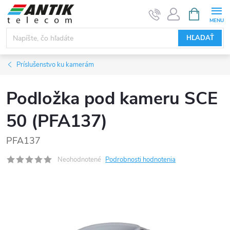
Prejsť
NÁKUPN
KOŠÍK
na
obsah
HĽADAŤ
Príslušenstvo ku kamerám
Podložka pod kameru SCE
50 (PFA137)
PFA137
Neohodnotené
Podrobnosti hodnotenia