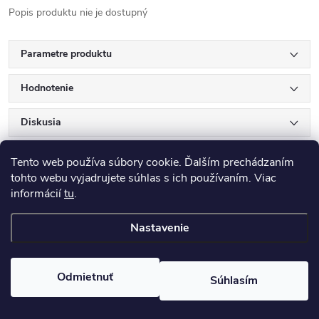
Popis produktu nie je dostupný
Parametre produktu
Hodnotenie
Diskusia
Tento web používa súbory cookie. Ďalším prechádzaním
tohto webu vyjadrujete súhlas s ich používaním. Viac
informácií
tu
.
Nastavenie
Z
Copyright 2026
ANTIK e-shop
. Všetky práva vyhradené.
á
Odmietnuť
Súhlasím
Vytvoril Shoptet