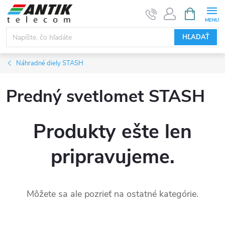
Prejsť
NÁKUPN
KOŠÍK
na
obsah
HĽADAŤ
Náhradné diely STASH
Predný svetlomet STASH
Produkty ešte len
pripravujeme.
Môžete sa ale pozrieť na ostatné kategórie.