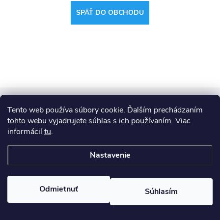
SPÄŤ DO OBCHODU
Z
Copyright 2026
ANTIK e-shop
. Všetky práva vyhradené.
Tento web používa súbory cookie. Ďalším prechádzaním
á
tohto webu vyjadrujete súhlas s ich používaním. Viac
Vytvoril Shoptet
informácií
tu
.
p
Nastavenie
ä
Odmietnuť
t
Súhlasím