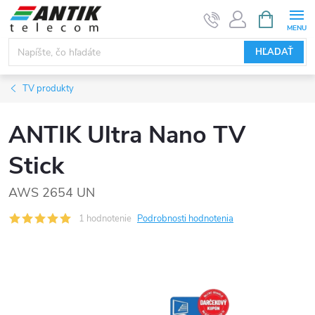
Prejsť
NÁKUPN
KOŠÍK
na
obsah
HĽADAŤ
TV produkty
ANTIK Ultra Nano TV
Stick
AWS 2654 UN
1 hodnotenie
Podrobnosti hodnotenia