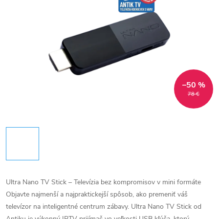
–50 %
78 €
Ultra Nano TV Stick – Televízia bez kompromisov v mini formáte
Objavte najmenší a najpraktickejší spôsob, ako premeniť váš
televízor na inteligentné centrum zábavy. Ultra Nano TV Stick od
Antiku je výkonný IPTV prijímač vo veľkosti USB kľúča, ktorý