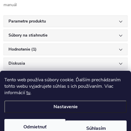
manuál
Parametre produktu
Súbory na stiahnutie
Hodnotenie (1)
Diskusia
Tento web používa súbory cookie. Ďalším prechádzaním
tohto webu vyjadrujete súhlas s ich používaním. Viac
informácií
tu
.
Nastavenie
Z
Copyright 2026
ANTIK e-shop
. Všetky práva vyhradené.
á
Odmietnuť
Súhlasím