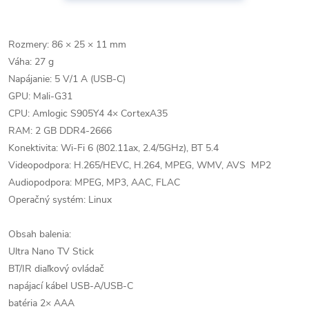
Rozmery: 86 × 25 × 11 mm
Váha: 27 g
Napájanie: 5 V/1 A (USB-C)
GPU: Mali-G31
CPU: Amlogic S905Y4 4× CortexA35
RAM: 2 GB DDR4-2666
Konektivita: Wi-Fi 6 (802.11ax, 2.4/5GHz), BT 5.4
Videopodpora: H.265/HEVC, H.264, MPEG, WMV, AVS MP2
Audiopodpora: MPEG, MP3, AAC, FLAC
Operačný systém: Linux
Obsah balenia:
Ultra Nano TV Stick
BT/IR diaľkový ovládač
napájací kábel USB-A/USB-C
batéria 2× AAA