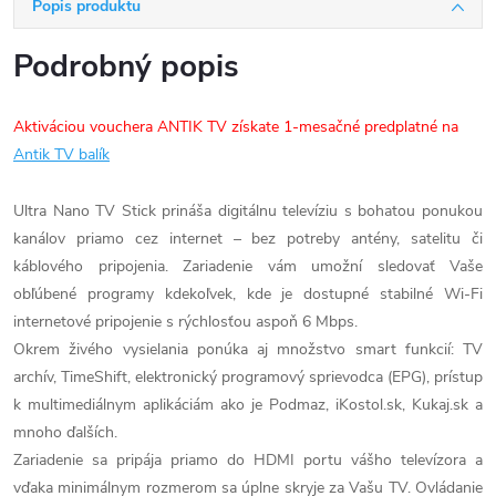
Popis produktu
Podrobný popis
Aktiváciou vouchera ANTIK TV získate 1-mesačné predplatné na
Antik TV balík
Ultra Nano TV Stick prináša digitálnu televíziu s bohatou ponukou
kanálov priamo cez internet – bez potreby antény, satelitu či
káblového pripojenia. Zariadenie vám umožní sledovať Vaše
obľúbené programy kdekoľvek, kde je dostupné stabilné Wi-Fi
internetové pripojenie s rýchlosťou aspoň 6 Mbps.
Okrem živého vysielania ponúka aj množstvo smart funkcií: TV
archív, TimeShift, elektronický programový sprievodca (EPG), prístup
k multimediálnym aplikáciám ako je Podmaz, iKostol.sk, Kukaj.sk a
mnoho ďalších.
Zariadenie sa pripája priamo do HDMI portu vášho televízora a
vďaka minimálnym rozmerom sa úplne skryje za Vašu TV. Ovládanie