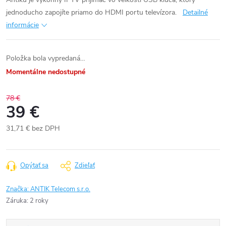
jednoducho zapojíte priamo do HDMI portu televízora.
Detailné
informácie
Položka bola vypredaná…
Momentálne nedostupné
78 €
39 €
31,71 € bez DPH
Jednotková
cena:
Opýtať sa
Zdieľať
Značka:
ANTIK Telecom s.r.o.
Záruka
:
2 roky