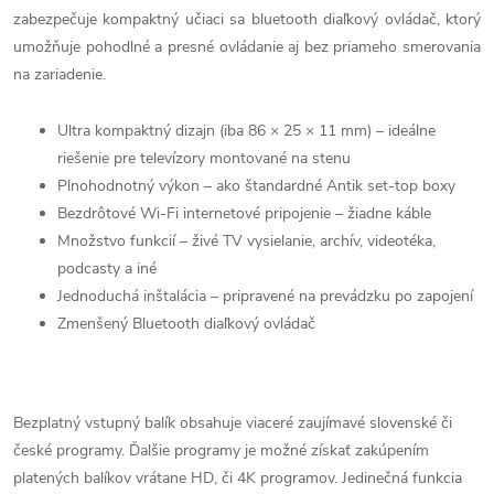
zabezpečuje kompaktný učiaci sa bluetooth diaľkový ovládač, ktorý
umožňuje pohodlné a presné ovládanie aj bez priameho smerovania
na zariadenie.
Ultra kompaktný dizajn (iba 86 × 25 × 11 mm) – ideálne
riešenie pre televízory montované na stenu
Plnohodnotný výkon – ako štandardné Antik set-top boxy
Bezdrôtové Wi-Fi internetové pripojenie – žiadne káble
Množstvo funkcií – živé TV vysielanie, archív, videotéka,
podcasty a iné
Jednoduchá inštalácia – pripravené na prevádzku po zapojení
Zmenšený Bluetooth diaľkový ovládač
Bezplatný vstupný balík obsahuje viaceré zaujímavé slovenské či
české programy. Ďalšie programy je možné získať zakúpením
platených balíkov vrátane HD, či 4K programov. Jedinečná funkcia