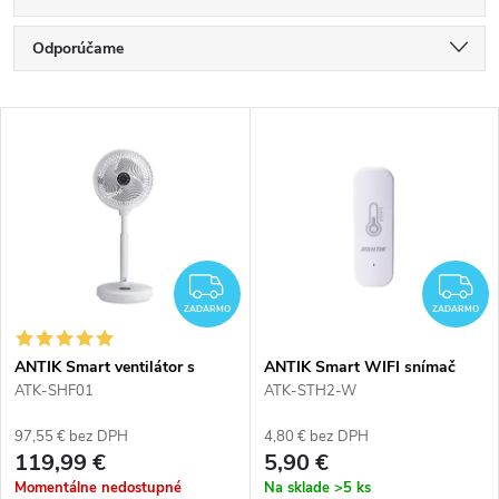
R
Odporúčame
a
Najlacnejšie
V
Najdrahšie
d
ý
Najpredávanejšie
e
p
Abecedne
n
i
ZADARMO
Z
i
ZADARMO
ZADARMO
s
e
ANTIK Smart ventilátor s
ANTIK Smart WIFI snímač
ovládačom ATK-SHF01
teploty a vlhkosti
ATK-SHF01
ATK-STH2-W
p
p
97,55 € bez DPH
4,80 € bez DPH
r
119,99 €
5,90 €
r
Momentálne nedostupné
Na sklade
>5 ks