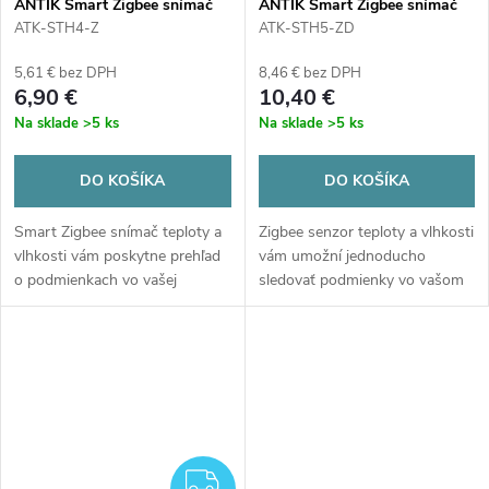
ANTIK Smart Zigbee snímač
ANTIK Smart Zigbee snímač
teploty a vlhkosti ATK-STH4-
teploty a vlhkosti so svetlom
ATK-STH4-Z
ATK-STH5-ZD
Z
ATK-STH5-ZD
5,61 € bez DPH
8,46 € bez DPH
6,90 €
10,40 €
Na sklade
>5 ks
Na sklade
>5 ks
DO KOŠÍKA
DO KOŠÍKA
Smart Zigbee snímač teploty a
Zigbee senzor teploty a vlhkosti
vlhkosti vám poskytne prehľad
vám umožní jednoducho
o podmienkach vo vašej
sledovať podmienky vo vašom
domácnosti priamo v aplikácii
priestore priamo na
ANTIK Smart Home. Sledujte
podsvietenom displeji aj v
aktuálne hodnoty, históriu...
mobilnej aplikácii
prostredníctvom Zigbee...
ZADARMO