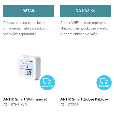
o
o
DETAIL
DO KOŠÍKA
d
d
Pripravte sa na tropické letné
Smart WiFi snímač teploty a
u
dni a nenechajte sa zaskočiť
vlhkosti vám poskytne prehľad
u
vysokými teplotami s
o podmienkach vo vašej
k
inteligentným ventilátorom
domácnosti priamo v aplikácii
ANTIK. Jeho súčasťou je čierny
ANTIK Smart Home. Sledujte
k
magnetický diaľkový ovládač
aktuálne hodnoty, históriu
t
(ktorý...
meraní...
t
o
o
v
ZADARMO
Z
v
ZADARMO
ZADARMO
ANTIK Smart WiFi snímač
ANTIK Smart Zigbee Káblový
teploty a vlhkosti so svetlom
Termostat
ATK-STH3-WD
ATK-CTZ06
ATK-STH3-WD