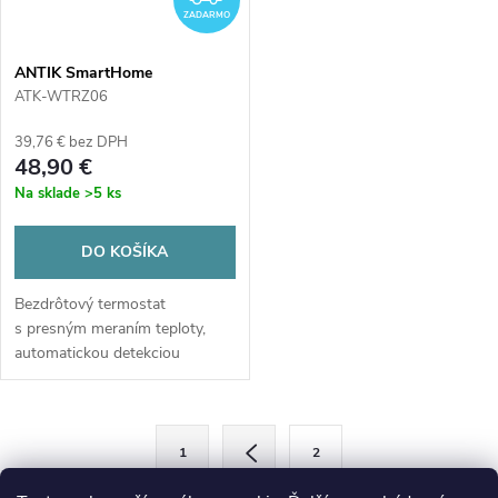
ZADARMO
ANTIK SmartHome
bezkáblový termostat
ATK-WTRZ06
39,76 € bez DPH
48,90 €
Na sklade
>5 ks
DO KOŠÍKA
Bezdrôtový termostat
s presným meraním teploty,
automatickou detekciou
otvoreného okna a
jednoduchou inštaláciou bez
káblov. Ponúka stabilnú
O
S
reguláciu, programovanie...
1
2
t
v