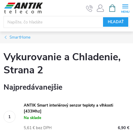
Prejsť
NÁKUPN
KOŠÍK
na
obsah
HĽADAŤ
SmartHome
Vykurovanie a Chladenie
,
Strana 2
Najpredávanejšie
ANTIK Smart interiérový senzor teploty a vlhkosti
[433Mhz]
Na sklade
5,61 € bez DPH
6,90 €