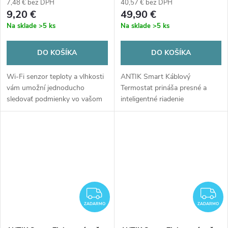
7,48 € bez DPH
40,57 € bez DPH
9,20 €
49,90 €
Na sklade
>5 ks
Na sklade
>5 ks
DO KOŠÍKA
DO KOŠÍKA
Wi-Fi senzor teploty a vlhkosti
ANTIK Smart Káblový
vám umožní jednoducho
Termostat prináša presné a
sledovať podmienky vo vašom
inteligentné riadenie
priestore podsvietenom priamo
vykurovania aj chladenia v
na displeji aj v mobilnej
moderných
aplikácii. Sledujte vývoj
domácnostiach. Podporuje
hodnôt,...
týždenné plánovanie,
automatickú...
ZADARMO
Z
ZADARMO
ZADARMO