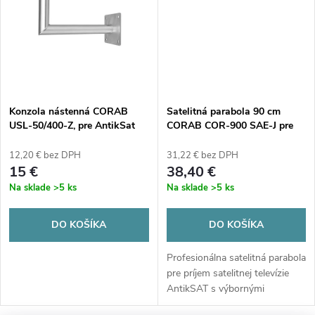
t
o
o
v
v
Konzola nástenná CORAB
Satelitná parabola 90 cm
USL-50/400-Z, pre AntikSat
CORAB COR-900 SAE-J pre
AntikSat
12,20 € bez DPH
31,22 € bez DPH
15 €
38,40 €
Na sklade
>5 ks
Na sklade
>5 ks
DO KOŠÍKA
DO KOŠÍKA
Profesionálna satelitná parabola
pre príjem satelitnej televízie
AntikSAT s výbornými
technickými parametrami s