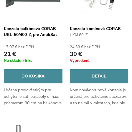
n
i
i
s
e
Konzola balkónová CORAB
Konzola komínová CORAB
UBL-50/400-Z, pre AntikSat
UKM 60-Z, pre AntikSat
UKM 60-Z
p
p
17,07 € bez DPH
24,39 € bez DPH
r
21 €
30 €
r
Na sklade
>5 ks
Vypredané
o
o
DO KOŠÍKA
DETAIL
d
d
Určená predovšetkým pre
Komínová/obrubová konzola je
u
uchytenie sat. paraboly s max.
určená pre uchytenie stožiarov,
u
priemerom 90 cm na balkónové
a to najmä v miestach, kde nie
k
zábradlie alebo iný stožiar.
je možné vŕtať do
stien.Samotný stožiar nie je
k
súčasťou balenia!!!Materiál:...
t