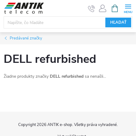
Prejsť
NÁKUPN
KOŠÍK
na
obsah
HĽADAŤ
Predávané značky
DELL refurbished
Žiadne produkty značky
DELL refurbished
sa nenašli...
Z
Copyright 2026
ANTIK e-shop
. Všetky práva vyhradené.
á