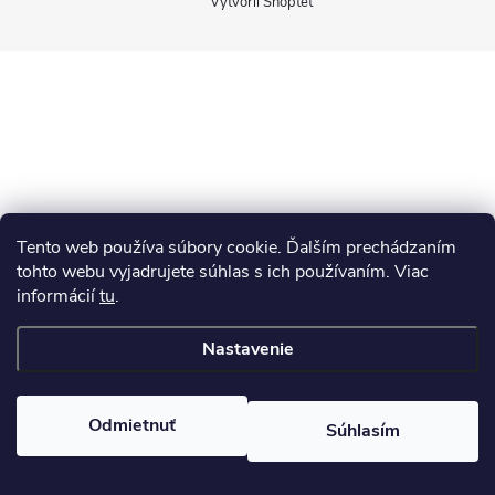
Vytvoril Shoptet
p
ä
t
i
Tento web používa súbory cookie. Ďalším prechádzaním
e
tohto webu vyjadrujete súhlas s ich používaním. Viac
informácií
tu
.
Nastavenie
Odmietnuť
Súhlasím