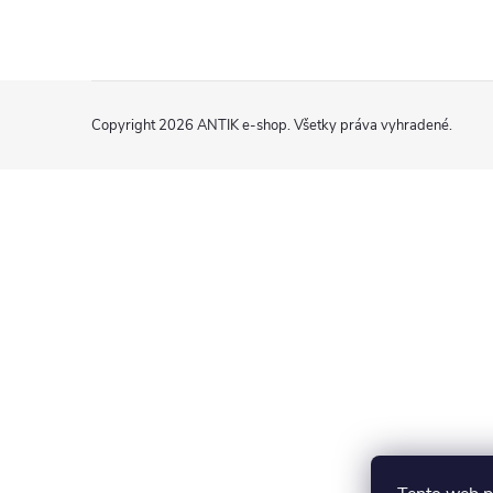
Z
Copyright 2026
ANTIK e-shop
. Všetky práva vyhradené.
á
p
ä
t
i
e