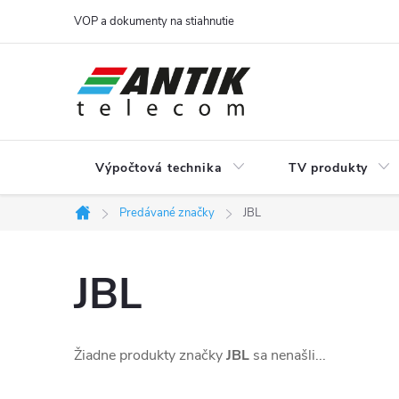
Prejsť
VOP a dokumenty na stiahnutie
na
obsah
Výpočtová technika
TV produkty
Predávané značky
JBL
Domov
JBL
Žiadne produkty značky
JBL
sa nenašli...