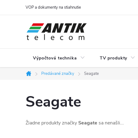
Prejsť
VOP a dokumenty na stiahnutie
na
obsah
Výpočtová technika
TV produkty
Predávané značky
Seagate
Domov
Seagate
Žiadne produkty značky
Seagate
sa nenašli...