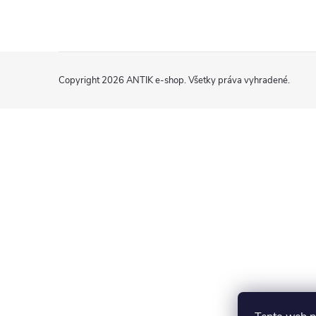
Z
Copyright 2026
ANTIK e-shop
. Všetky práva vyhradené.
á
p
ä
t
i
e