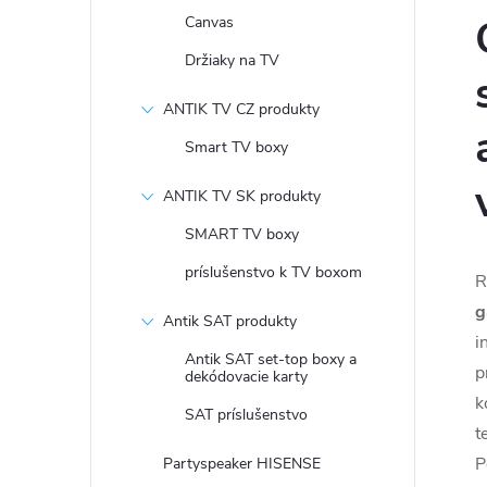
Canvas
Držiaky na TV
ANTIK TV CZ produkty
Smart TV boxy
ANTIK TV SK produkty
SMART TV boxy
príslušenstvo k TV boxom
R
g
Antik SAT produkty
i
Antik SAT set-top boxy a
p
dekódovacie karty
k
SAT príslušenstvo
t
P
Partyspeaker HISENSE