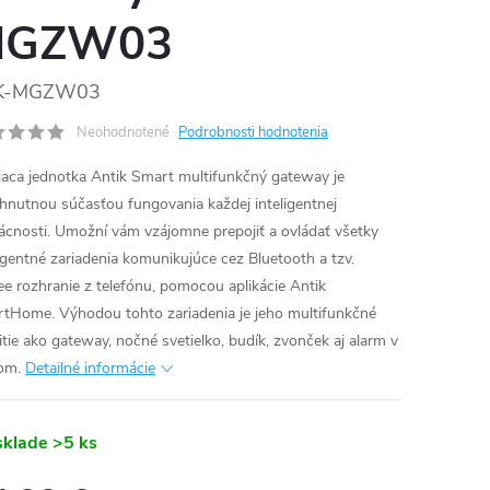
MGZW03
RMO
K-MGZW03
Neohodnotené
Podrobnosti hodnotenia
iaca jednotka Antik Smart multifunkčný gateway je
hnutnou súčasťou fungovania každej inteligentnej
cnosti. Umožní vám vzájomne prepojiť a ovládať všetky
ligentné zariadenia komunikujúce cez Bluetooth a tzv.
ee rozhranie z telefónu, pomocou aplikácie Antik
tHome. Výhodou tohto zariadenia je jeho multifunkčné
itie ako gateway, nočné svetielko, budík, zvonček aj alarm v
om.
Detailné informácie
sklade
>5 ks