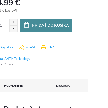
4,99 €
8 € bez DPH
otková
:
PRIDAŤ DO KOŠÍKA
Opýtať sa
Zdieľať
Tlač
ka:
ANTIK Technology
ka
:
2 roky
HODNOTENIE
DISKUSIA