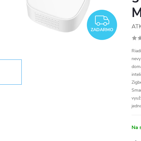
ZADA
AT
ZADARMO
Riad
nevy
domá
inte
Zigb
Smar
využ
jedn
Na 