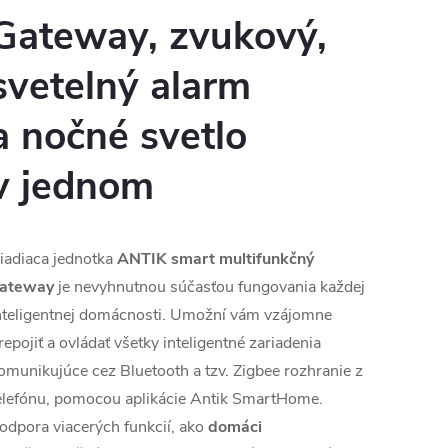
Gateway, zvukový,
svetelný alarm
a nočné svetlo
v
jednom
iadiaca jednotka
ANTIK smart multifunkčný
ateway
je nevyhnutnou súčasťou fungovania každej
nteligentnej domácnosti. Umožní vám vzájomne
repojiť a ovládať všetky inteligentné zariadenia
omunikujúce cez Bluetooth a tzv. Zigbee rozhranie z
elefónu, pomocou aplikácie Antik SmartHome.
odpora viacerých funkcií, ako
domáci