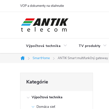
Prejsť
VOP a dokumenty na stiahnutie
na
obsah
Výpočtová technika
TV produkty
SmartHome
ANTIK Smart multifunkčný gatew
Domov
B
Preskočiť
Kategórie
kategórie
o
Výpočtová technika
č
Domáca sieť