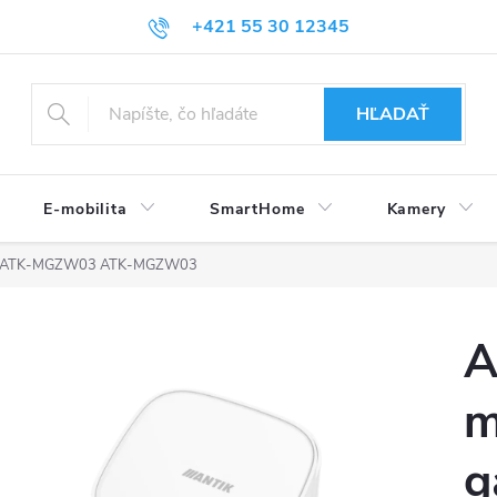
+421 55 30 12345
HĽADAŤ
E-mobilita
SmartHome
Kamery
ay ATK-MGZW03
ATK-MGZW03
A
m
g