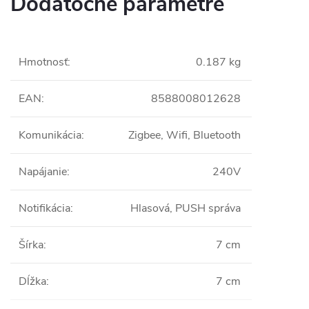
Dodatočné parametre
Hmotnosť
:
0.187 kg
EAN
:
8588008012628
Komunikácia
:
Zigbee, Wifi, Bluetooth
Napájanie
:
240V
Notifikácia
:
Hlasová, PUSH správa
Šírka
:
7 cm
Dĺžka
:
7 cm