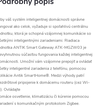
Podrobný popis
by váš systém inteligentnej domácnosti správne
ungoval ako celok, vyžaduje si spoľahlivú centrálnu
ednotku, ktorá je schopná vzájomnej komunikácie so
šetkými inteligentnými zariadeniami. Riadiaca
ednotka ANTIK Smart Gateway
ATK-MGZW03
je
evyhnutnou súčasťou fungovania každej inteligentnej
omácnosti. Umožní vám vzájomne prepojiť a ovládať
šetky inteligentné zariadenia z telefónu, pomocou
plikácie Antik SmartHome®. Medzi výhody patrí
ezdrôtové pripojenie k domácemu routeru (cez Wi-
i). Ovládajte
omáce osvetlenie, klimatizáciu či kúrenie pomocou
ariadení s komunikačným protokolom Zigbee.