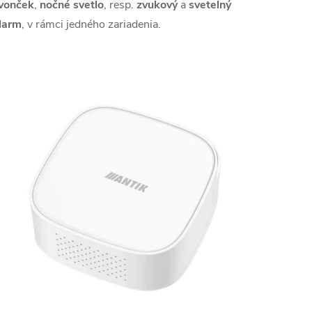
vonček
,
nočné svetlo
, resp.
zvukový
a
svetelný
larm
, v rámci jedného zariadenia.