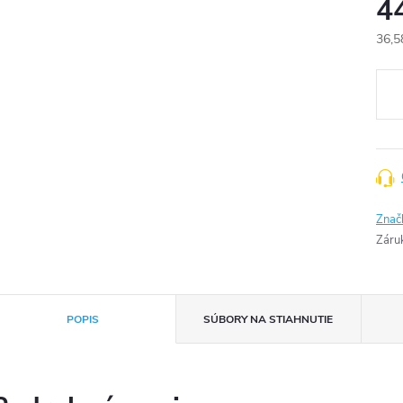
4
36,5
Jedn
cena
Znač
Záru
POPIS
SÚBORY NA STIAHNUTIE