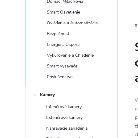
Domáci Miláčikovia
Smart Osvetlenie
Ovládanie a Automatizácia
#
Bezpečnosť
Energie a Úspora
Vykurovanie a Chladenie
Smart vysávače
Príslušenstvo
Kamery
V
Interiérové kamery
p
p
Exteriérové kamery
c
Nahrávacie zariadenia
c