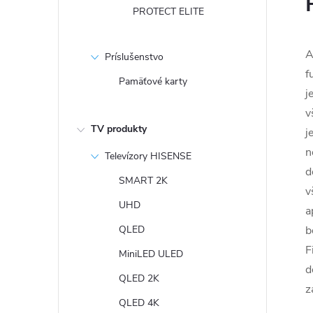
PROTECT ELITE
A
Príslušenstvo
f
Pamäťové karty
j
v
TV produkty
j
n
Televízory HISENSE
d
SMART 2K
v
UHD
a
QLED
b
F
MiniLED ULED
d
QLED 2K
z
QLED 4K