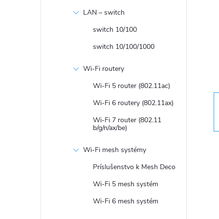
n
LAN – switch
ý
switch 10/100
switch 10/100/1000
p
Wi-Fi routery
a
Wi-Fi 5 router (802.11ac)
n
Wi-Fi 6 routery (802.11ax)
Wi-Fi 7 router (802.11
e
b/g/n/ax/be)
Wi-Fi mesh systémy
l
Príslušenstvo k Mesh Deco
Wi-Fi 5 mesh systém
Wi-Fi 6 mesh systém