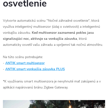
osvetlenie
Vytvorte automatickú scénu "Nočné záhradné osvetlenie", ktorá
využíva inteligentný multisenzor (údaj o svietivosti) a inteligentnú
vonkajšiu zásuvku.
Keď multisenzor zaznamená pokles jasu
signalizujúci noc, aktivuje sa vonkajšia zásuvka
, ktorá
automaticky osvetlí vašu záhradu a spríjemní tak nočnú atmosféru.
Na túto scénu potrebujete:
-
ANTIK smart multisenzor
-
ANTIK smart vonkajšia zásuvka PLUS
*K využívaniu smart multisenzora je nevyhnuté mať zakúpenú a v
aplikácii napárovanú bránu Zigbee Gateway.