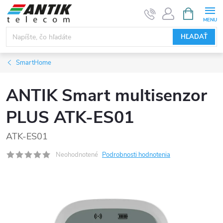
Prejsť
NÁKUPN
KOŠÍK
na
obsah
HĽADAŤ
SmartHome
ANTIK Smart multisenzor
PLUS ATK-ES01
ATK-ES01
Neohodnotené
Podrobnosti hodnotenia