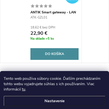
ANTIK Smart gateway - LAN
ATK-GZL01
ATK-GZL01
18,62 € bez DPH
22,90 €
Na sklade
>5 ks
DO KOŠÍKA
Tento web používa súbory cookie. Ďalším prechádzaním
tohto webu vyjadrujete súhlas s ich používaním. Viac
informácií
tu
.
Nastavenie
Z