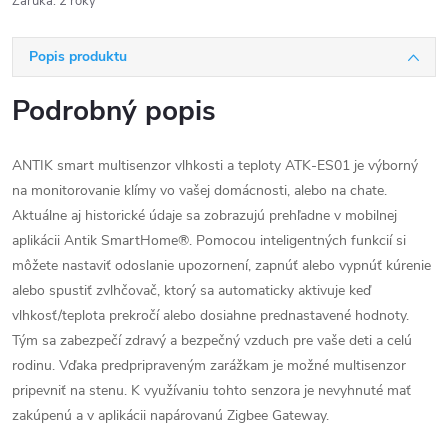
Záruka
:
2 roky
Popis produktu
Podrobný popis
ANTIK smart multisenzor vlhkosti a teploty ATK-ES01 je výborný
na monitorovanie klímy vo vašej domácnosti, alebo na chate.
Aktuálne aj historické údaje sa zobrazujú prehľadne v mobilnej
aplikácii Antik SmartHome®. Pomocou inteligentných funkcií si
môžete nastaviť odoslanie upozornení, zapnúť alebo vypnúť kúrenie
alebo spustiť zvlhčovač, ktorý sa automaticky aktivuje keď
vlhkosť/teplota prekročí alebo dosiahne prednastavené hodnoty.
Tým sa zabezpečí zdravý a bezpečný vzduch pre vaše deti a celú
rodinu. Vďaka predpripraveným zarážkam je možné multisenzor
pripevniť na stenu. K využívaniu tohto senzora je nevyhnuté mať
zakúpenú a v aplikácii napárovanú Zigbee Gateway.