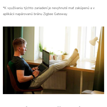
*K využívaniu týchto zariadení je nevyhnuté mať zakúpenú a v
aplikácii napárovanú bránu Zigbee Gateway.